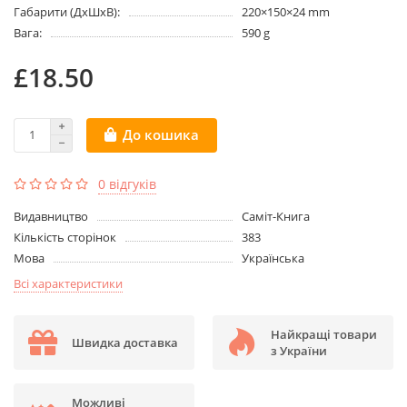
Габарити (ДхШхВ):
220×150×24 mm
Вага:
590 g
£18.50
До кошика
0 відгуків
Видавництво
Саміт-Книга
Кількість сторінок
383
Мова
Українська
Всі характеристики
Найкращі товари
Швидка доставка
з України
Можливі