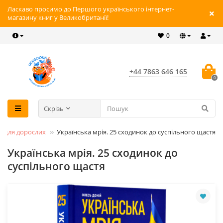
Ласкаво просимо до Першого українського інтернет-
магазину книг у Великобританії!
0
+44 7863 646 165
0
Скрізь
и для дорослих
Українська мрія. 25 сходинок до суспільного щастя
Українська мрія. 25 сходинок до
суспільного щастя