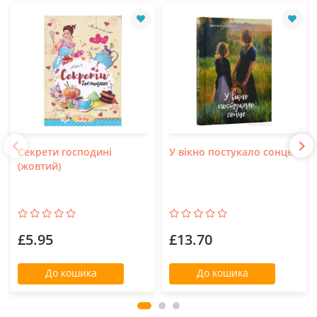
Секрети господині
У вікно постукало сонце
(жовтий)
£5.95
£13.70
До кошика
До кошика