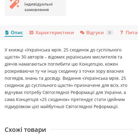
індивідуальні
замовлення
Опис
Характеристики
Відгуки
Пита
0
У книжці «Українська мрія. 25 сходинок до суспільного
щастя» 30 авторів – відомих українських мислителів та
діячів намагаються поглибити цю Концепцію, кожен
розкриваючи ту чи іншу сходинку з точки зору власних
поглядів, знань та досвіду. Видання «Українська мрія. 25
сходинок до суспільного щастя» призначене для всіх, хто
відчуває потребу Світоглядної Реформації для України, а
сама Концепція «25 сходинок» претендує стати ідейним
підмурівком цієї майбутньої Світоглядної Реформації.
Схожі товари