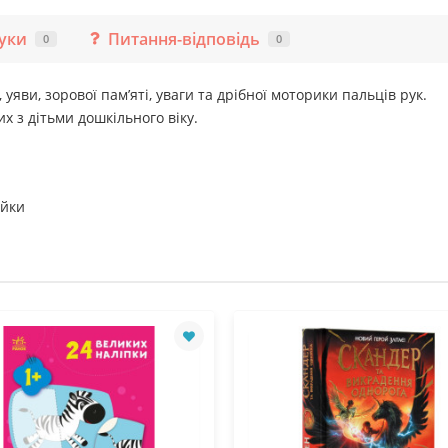
гуки
Питання-відповідь
0
0
яви, зорової пам’яті, уваги та дрібної моторики пальців рук.
 з дітьми дошкільного віку.
ейки