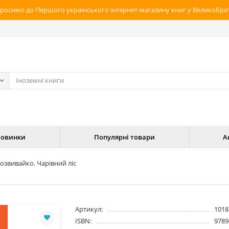
росимо до Першого українського інтернет-магазину книг у Великобрит
овинки
Популярні товари
А
озвивайко. Чарівний ліс
Артикул:
1018
ISBN:
9789