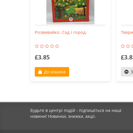
Розвивайко. Сад і город
Твар
£3.85
£3.8
До кошика
З
Будьте в центрі подій - підпишіться на наші
новини! Новинки, знижки, акції.