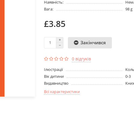
Наявність:
Нема
Вага:
98 g
£3.85
Закінчився
0 відгуків
Ілюстрації
Кол
Вік дитини
0-3
Видавництво
Кни
Всі характеристики