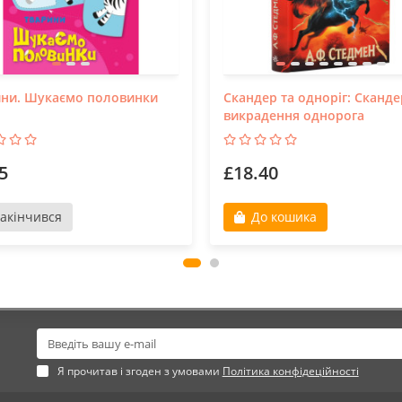
ини. Шукаємо половинки
Скандер та одноріг: Сканде
викрадення однорога
5
£18.40
акінчився
До кошика
Я прочитав і згоден з умовами
Політика конфідеційності