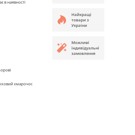
є в наявності
Найкращі
товари з
України
Можливі
індивідуальні
замовлення
ьорові
жковий хмарочос