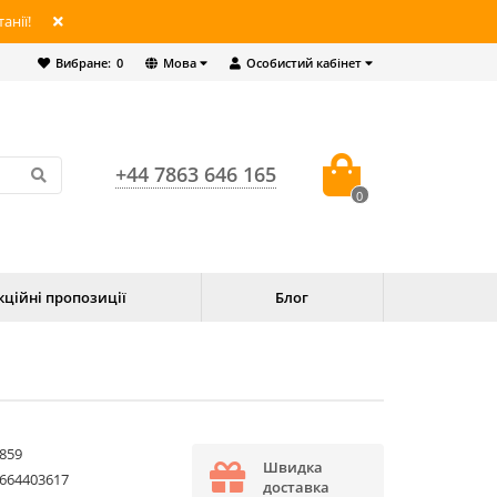
анії!
Вибране:
0
Мова
Особистий кабінет
+44 7863 646 165
0
кційні пропозиції
Блог
859
Швидка
664403617
доставка