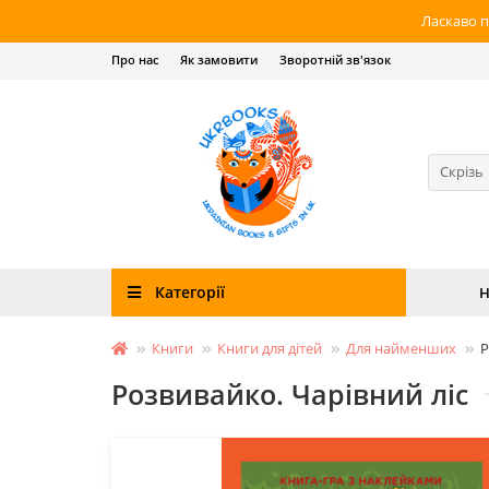
Ласкаво п
Про нас
Як замовити
Зворотній зв'язок
Скрізь
Категорії
Н
Книги
Книги для дітей
Для найменших
Р
Розвивайко. Чарівний ліс