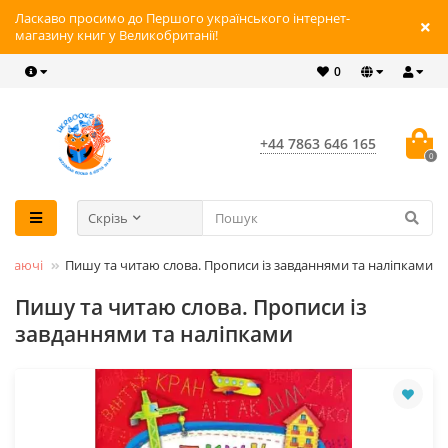
Ласкаво просимо до Першого українського інтернет-
магазину книг у Великобританії!
0
+44 7863 646 165
0
Скрізь
иваючі
Пишу та читаю слова. Прописи із завданнями та наліпками
Пишу та читаю слова. Прописи із
завданнями та наліпками