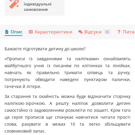
індивідуальні
замовлення
Опис
Характеристики
Відгуки
Пита
0
Бажаєте підготувати дитину до школи?
«Прописи із завданнями та наліпками» ознайомлять
майбутнього учня із писаням по клітинках та лінійках,
навчать як правильно тримати олівець та ручку,
потренують обводити наведені пунктиром палички,
гачечки й літери.
За старання та охайність можна буде відзначити сторінку
наліпкою-зірочкою. А решту наліпок дозволити дитині
самостійно із задоволенням розклеїти по зошиті. Крім того
ця серія прописів ще спонукає навчитися читати прості
слова, рахувати в межах 10 та легко збільшувати
словниковий запас.