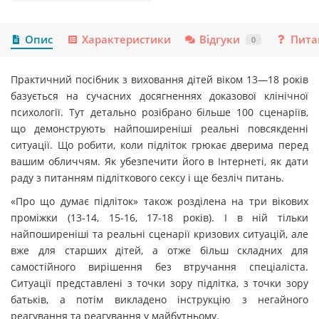
Опис
Характеристики
Відгуки
Пита
0
Практичний посібник з виховання дітей віком 13—18 років
базується на сучасних досягненнях доказової клінічної
психології. Тут детально розібрано більше 100 сценаріїв,
що демонструють найпоширеніші реальні повсякденні
ситуації. Що робити, коли підліток грюкає дверима перед
вашим обличчям. Як убезпечити його в Інтернеті, як дати
раду з питанням підліткового сексу і ще безліч питань.
«Про що думає підліток» також розділена на три вікових
проміжки (13-14, 15-16, 17-18 років). І в ній тільки
найпоширеніші та реальні сценарії кризових ситуацій, але
вже для старших дітей, а отже більш складних для
самостійного вирішення без втручання спеціаліста.
Ситуації представлені з точки зору підлітка, з точки зору
батьків, а потім викладено інструкцію з негайного
реагування та реагування у майбутньому.