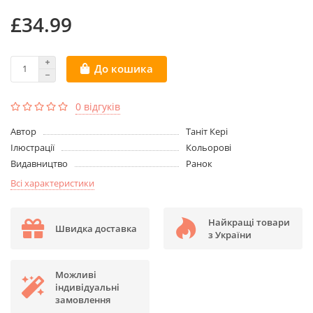
£34.99
До кошика
0 відгуків
Aвтор
Таніт Кері
Ілюстрації
Кольорові
Видавництво
Ранок
Всі характеристики
Найкращі товари
Швидка доставка
з України
Можливі
індивідуальні
замовлення