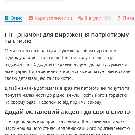
Опис
Характеристики
Відгуки
Пита
0
Пін (значок) для вираження патріотизму
та стилю
Металеві значки завжди служили засобом вираження
індивідуальності та стилю. Пін з металу на одяг - це
чудовий спосіб додати яскравий акцент до одягу, сумки чи
аксесуарів. Виготовлений з високоякісної латуні, він вражає
своєю деталізацією та стійкістю.
Дизайн значка допомагає виразити патріотичні почуття та
почуття належності до рідної землі. Носіть його з гордістю
на своєму одязі, незалежно від події чи заходу.
Додай металевий акцент до свого стилю
Пін- це більше, ніж просто аксесуар. Він стане важливою
частиною вашого стилю, доповнюючи його оригінальністю