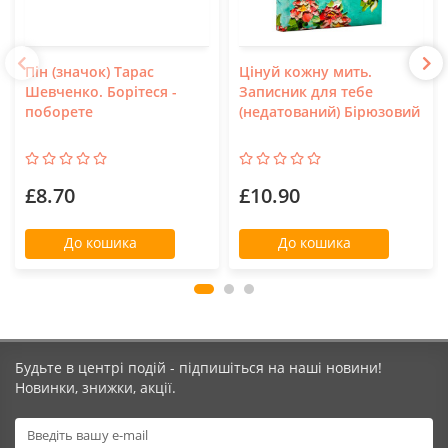
Пін (значок) Тарас
Цінуй кожну мить.
Шевченко. Борітеся -
Записник для тебе
поборете
(недатований) Бірюзовий
£8.70
£10.90
До кошика
До кошика
Будьте в центрі подій - підпишіться на наші новини!
Новинки, знижки, акції.