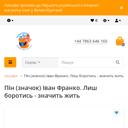
Ласкаво просимо до Першого українського інтернет-
магазину книг у Великобританії!
0
+44 7863 646 165
0
Скрізь
Аксесуари
Пін (значок) Iван Франко. Лиш боротись - значить жить
Пін (значок) Iван Франко. Лиш
боротись - значить жить