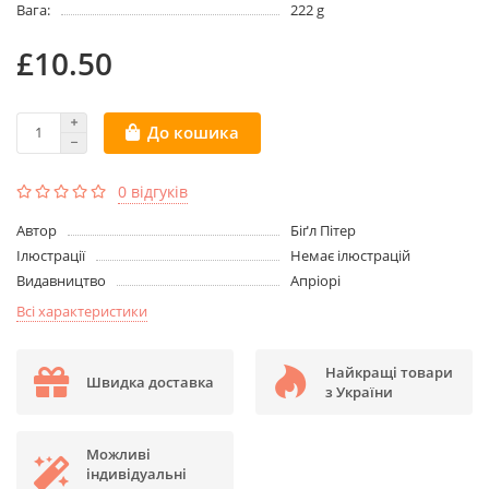
Вага:
222 g
£10.50
До кошика
0 відгуків
Aвтор
Біґл Пітер
Ілюстрації
Немає ілюстрацій
Видавництво
Апріорі
Всі характеристики
Найкращі товари
Швидка доставка
з України
Можливі
індивідуальні