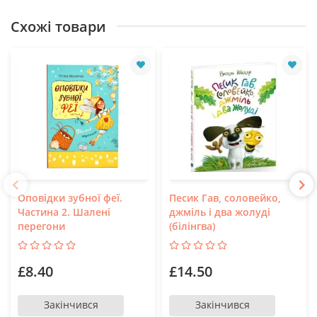
Схожі товари
Оповідки зубної феї.
Песик Гав, соловейко,
Частина 2. Шалені
джміль і два жолуді
перегони
(білінгва)
£8.40
£14.50
Закінчився
Закінчився