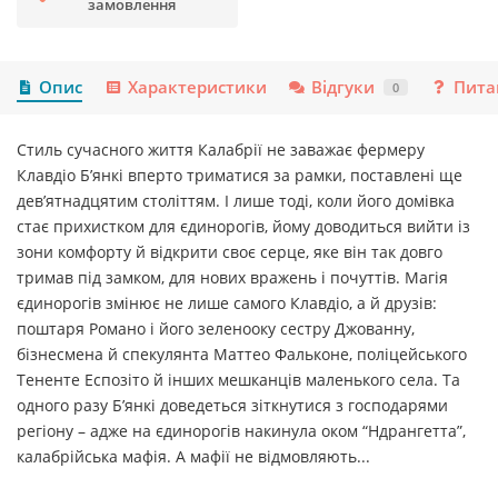
замовлення
Опис
Характеристики
Відгуки
Пита
0
Стиль сучасного життя Калабрії не заважає фермеру
Клавдіо Б’янкі вперто триматися за рамки, поставлені ще
дев’ятнадцятим століттям. І лише тоді, коли його домівка
стає прихистком для єдинорогів, йому доводиться вийти із
зони комфорту й відкрити своє серце, яке він так довго
тримав під замком, для нових вражень і почуттів. Магія
єдинорогів змінює не лише самого Клавдіо, а й друзів:
поштаря Романо і його зеленооку сестру Джованну,
бізнесмена й спекулянта Маттео Фальконе, поліцейського
Тененте Еспозіто й інших мешканців маленького села. Та
одного разу Б’янкі доведеться зіткнутися з господарями
регіону – адже на єдинорогів накинула оком “Ндрангетта”,
калабрійська мафія. А мафії не відмовляють...