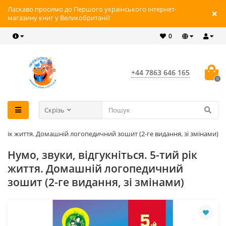
Ласкаво просимо до Першого українського інтернет-
магазину книг у Великобританії!
0
+44 7863 646 165
0
Скрізь
ий рік життя. Домашній логопедичний зошит (2-ге видання, зі змінами)
Нумо, звуки, відгукніться. 5-тий рік
життя. Домашній логопедичний
зошит (2-ге видання, зі змінами)