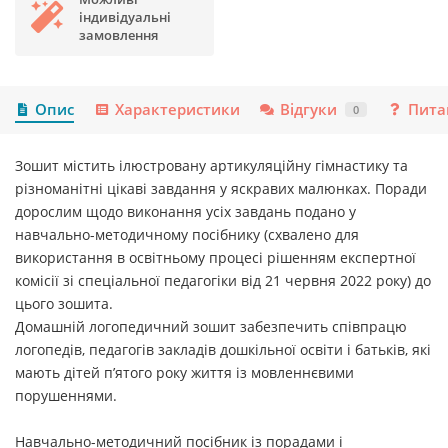
індивідуальні
замовлення
Опис
Характеристики
Відгуки
Пита
0
Зошит містить ілюстровану артикуляційну гімнастику та
різноманітні цікаві завдання у яскравих малюнках. Поради
дорослим щодо виконання усіх завдань подано у
навчально-методичному посібнику (схвалено для
використання в освітньому процесі рішенням експертної
комісії зі спеціальної педагогіки від 21 червня 2022 року) до
цього зошита.
Домашній логопедичний зошит забезпечить співпрацю
логопедів, педагогів закладів дошкільної освіти і батьків, які
мають дітей п’ятого року життя із мовленнєвими
порушеннями.
Навчально-методичний посібник із порадами і