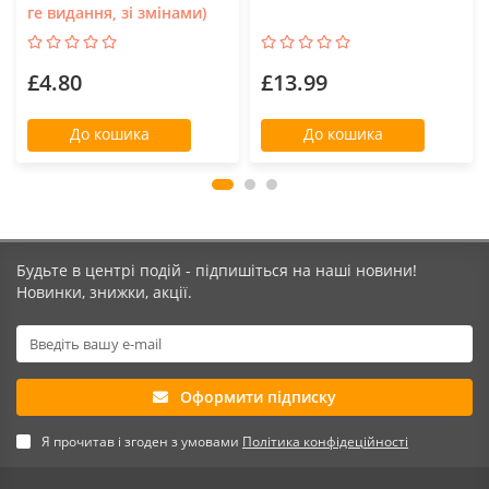
ге видання, зі змінами)
£4.80
£13.99
До кошика
До кошика
Будьте в центрі подій - підпишіться на наші новини!
Новинки, знижки, акції.
Оформити підписку
Я прочитав і згоден з умовами
Політика конфідеційності