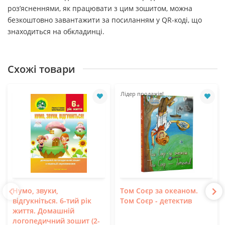
роз’ясненнями, як працювати з цим зошитом, можна
безкоштовно завантажити за посиланням у QR-коді, що
знаходиться на обкладинці.
Схожі товари
Лідер продажів!
Нумо, звуки,
Том Соєр за океаном.
відгукніться. 6-тий рік
Том Соєр - детектив
життя. Домашній
логопедичний зошит (2-