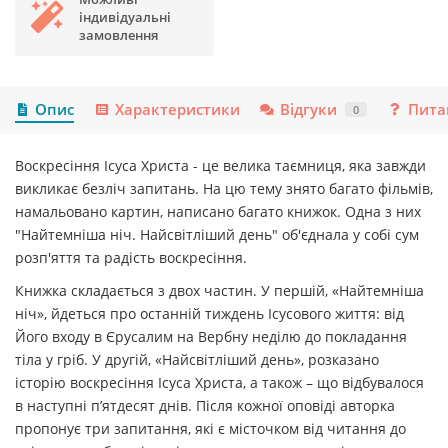
індивідуальні
замовлення
Опис
Характеристики
Відгуки
Пита
0
Воскресіння Ісуса Христа - це велика таємниця, яка завжди
викликає безліч запитань. На цю тему знято багато фільмів,
намальовано картин, написано багато книжок. Одна з них
"Найтемніша ніч. Найсвітліший день" об'єднала у собі сум
розп'яття та радість воскресіння.
Книжка складається з двох частин. У першій, «Найтемніша
ніч», йдеться про останній тиждень Ісусового життя: від
Його входу в Єрусалим на Вербну неділю до покладання
тіла у гріб. У другій, «Найсвітліший день», розказано
історію воскресіння Ісуса Христа, а також – що відбувалося
в наступні пʼятдесят днів. Після кожної оповіді авторка
пропонує три запитання, які є місточком від читання до