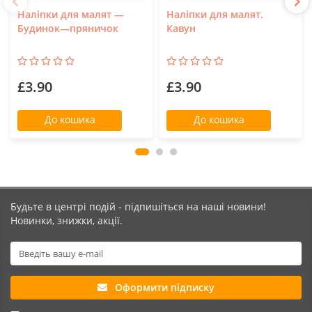
Наліпки для малят —
Наліпки для малят.
Будинок—пряничок
Кавун
£3.90
£3.90
До кошика
До кошика
Будьте в центрі подій - підпишіться на наші новини!
Новинки, знижки, акції.
Оформити підписку