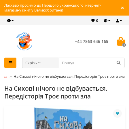
Ласкаво просимо до Першого українського інтернет-
магазину книг у Великобританії!
0
+44 7863 646 165
0
Скрізь
тура
На Сихові нічого не відбувається. Передісторія Троє проти зла
На Сихові нічого не відбувається.
Передісторія Троє проти зла