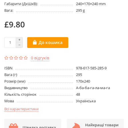
Габарити (ДхШхВ):
240×170×240 mm
Вага:
295 g
£9.80
До кошика
0 відгуків
ISBN
978-617-585-285-9
Вага (г)
295
Розмір (мм)
170х240
Видавництво
А-ба-ба-га-ла-ма-га
Кількість сторінок
48
Мова
Українська
Всі характеристики
Найкращі товари
Швидка доставка