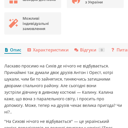
з України
Можливі
індивідуальні
замовлення
Опис
Характеристики
Відгуки
Пита
0
Ласкаво просимо на Сихів де нічого не відбувається.
Принаймні так думали двоє друзів Антон і Орест, котрі
шукали, чим би то зайнятися, тиняючись затишними
дворами спального району. Але сьогодні вони
зустріли дівчину в дивному костюмі — Калину. Калина
каже, що вона з паралельного світу, і просить про
допомогу. Може, тепер на друзів чекає велика пригода? Чи
ні?..
"На Сихові нічого не відбувається" — це український
комікс-передісторія до великої пригоди у коміксі "Троє