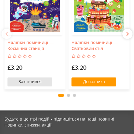
Наліпки-помічниці —
Наліпки-помічниці —
Космічна станція
Святковий стіл
£3.20
£3.20
Закінчився
До кошика
Будьте в центрі подій - підпишіться на наші новини!
Новинки, знижки, акції.