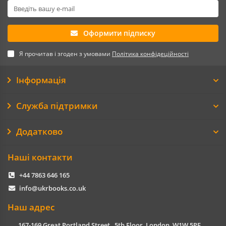
Оформити підписку
Я прочитав і згоден з умовами
Політика конфідеційності
Інформація
Служба підтримки
Додатково
Наші контакти
+44 7863 646 165
info@ukrbooks.co.uk
Наш адрес
167-169 Great Portland Street , 5th Floor, London, W1W 5PF,