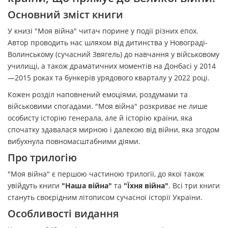
Основний зміст книги
У книзі "Моя війна" читач порине у події різних епох.
Автор проводить нас шляхом від дитинства у Новограді-
Волинському (сучасний Звягель) до навчання у військовому
училищі, а також драматичних моментів на Донбасі у 2014
—2015 роках та бункерів урядового кварталу у 2022 році.
Кожен розділ наповнений емоціями, роздумами та
військовими спогадами. "Моя війна" розкриває не лише
особисту історію генерала, але й історію країни, яка
спочатку здавалася мирною і далекою від війни, яка згодом
вибухнула повномасштабними діями.
Про трилогію
"Моя війна" є першою частиною трилогії, до якої також
увійдуть книги
"Наша війна"
та
"Їхня війна"
. Всі три книги
стануть своєрідним літописом сучасної історії України.
Особливості видання