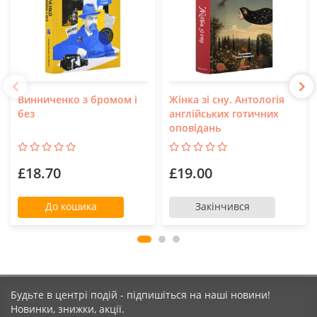
Винниченко з бромом і
Жінка зі сну. Антологія
без
англійських готичних
оповідань
£18.70
£19.00
До кошика
Закінчився
Будьте в центрі подій - підпишіться на наші новини!
Новинки, знижки, акції.