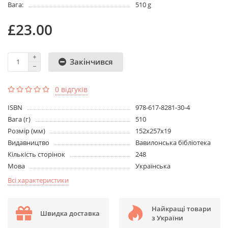
Вага:
510 g
£23.00
Закінчився
0 відгуків
ISBN
978-617-8281-30-4
Вага (г)
510
Розмір (мм)
152х257х19
Видавництво
Вавилонська бібліотека
Кількість сторінок
248
Мова
Українська
Всі характеристики
Найкращі товари
Швидка доставка
з України