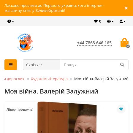
Ласкаво просимо до Першого українського інтернет-
магазину книг у Великобританії!
0
+44 7863 646 165
0
Скрізь
для дорослих
Художня література
Моя війна. Валерій Залужний
Моя війна. Валерій Залужний
Лідер продажів!