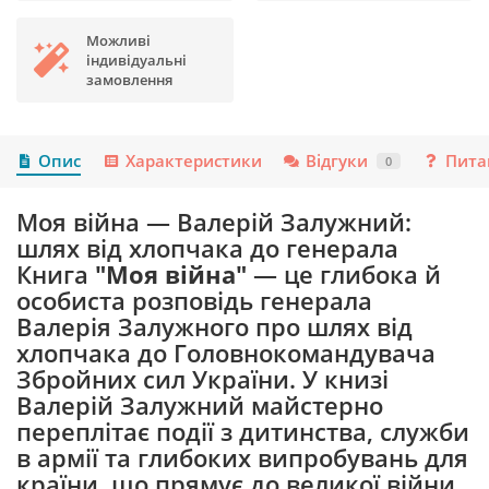
Можливі
індивідуальні
замовлення
Опис
Характеристики
Відгуки
Пита
0
Моя війна — Валерій Залужний:
шлях від хлопчака до генерала
Книга
"Моя війна"
— це глибока й
особиста розповідь генерала
Валерія Залужного про шлях від
хлопчака до Головнокомандувача
Збройних сил України. У книзі
Валерій Залужний майстерно
переплітає події з дитинства, служби
в армії та глибоких випробувань для
країни, що прямує до великої війни.