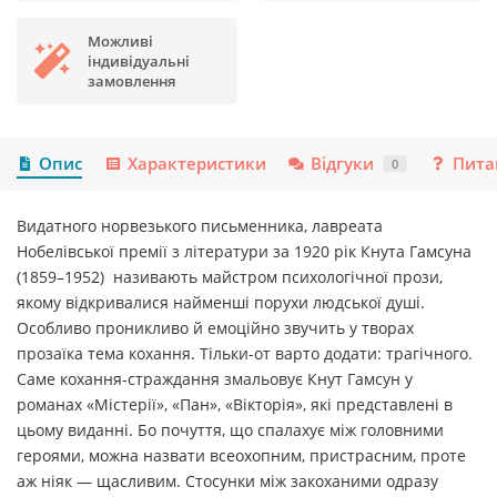
Можливі
індивідуальні
замовлення
Опис
Характеристики
Відгуки
Пита
0
Видатного норвезького письменника, лавреата
Нобелівської премії з літератури за 1920 рік Кнута Гамсуна
(1859–1952) називають майстром психологічної прози,
якому відкривалися найменші порухи людської душі.
Особливо проникливо й емоційно звучить у творах
прозаїка тема кохання. Тільки-от варто додати: трагічного.
Саме кохання-страждання змальовує Кнут Гамсун у
романах «Містерії», «Пан», «Вікторія», які представлені в
цьому виданні. Бо почуття, що спалахує між головними
героями, можна назвати всеохопним, пристрасним, проте
аж ніяк — щасливим. Стосунки між закоханими одразу