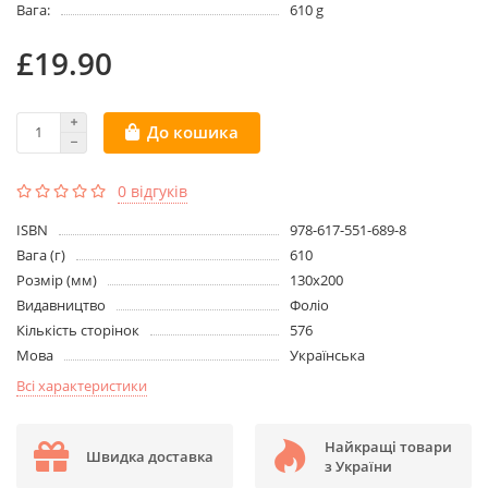
Вага:
610 g
£19.90
До кошика
0 відгуків
ISBN
978-617-551-689-8
Вага (г)
610
Розмір (мм)
130х200
Видавництво
Фоліо
Кількість сторінок
576
Мова
Українська
Всі характеристики
Найкращі товари
Швидка доставка
з України