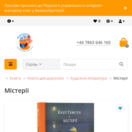
Ласкаво просимо до Першого українського інтернет-
магазину книг у Великобританії!
0
+44 7863 646 165
0
Скрізь
Книги
Книги для дорослих
Художня література
Містерії
Містерії