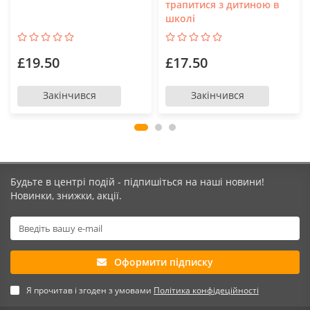
трапитися з дитиною в
школі
£19.50
£17.50
Закінчився
Закінчився
Будьте в центрі подій - підпишіться на наші новини!
Новинки, знижки, акції.
Оформити підписку
Я прочитав і згоден з умовами
Політика конфідеційності