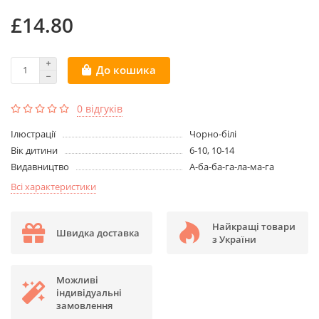
£14.80
До кошика
0 відгуків
Ілюстрації
Чорно-білі
Вік дитини
6-10, 10-14
Видавництво
А-ба-ба-га-ла-ма-га
Всі характеристики
Найкращі товари
Швидка доставка
з України
Можливі
індивідуальні
замовлення