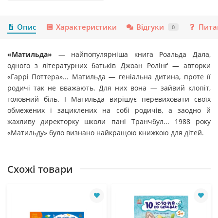
Опис
Характеристики
Відгуки
Пита
0
«Матильда»
— найпопулярніша книга Роальда Дала,
одного з літературних батьків Джоан Ролінґ — авторки
«Гаррі Поттера»... Матильда — геніальна дитина, проте її
родичі так не вважають. Для них вона — зайвий клопіт,
головний біль. І Матильда вирішує перевиховати своїх
обмежених і зациклених на собі родичів, а заодно й
жахливу директорку школи пані Транчбул... 1988 року
«Матильду» було визнано найкращою книжкою для дітей.
Схожі товари