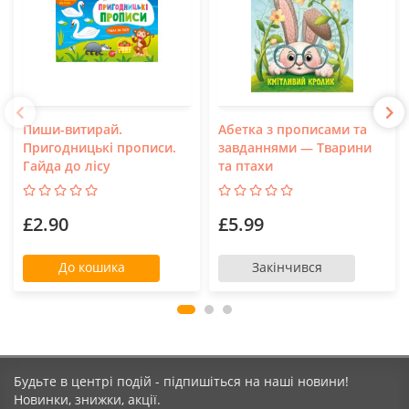
Пиши-витирай.
Абетка з прописами та
Пригодницькі прописи.
завданнями — Тварини
Гайда до лісу
та птахи
£2.90
£5.99
До кошика
Закінчився
Будьте в центрі подій - підпишіться на наші новини!
Новинки, знижки, акції.