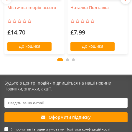
Містична теорія всього
Наталка Полтавка
£14.70
£7.99
До кошика
До кошика
Будьте в центрі подій - підпишіться на наші новини!
Новинки, знижки, акції.
Оформити підписку
Я прочитав і згоден з умовами
Політика конфідеційності