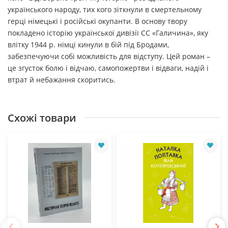
українського народу, тих кого зіткнули в смертельному
герці німецькі і російські окупанти. В основу твору
покладено історію української дивізії СС «Галичина», яку
влітку 1944 р. німці кинули в бій під Бродами,
забезпечуючи собі можливість для відступу. Цей роман –
це згусток болю і відчаю, самопожертви і відваги, надій і
втрат й небажання скоритись.
Схожі товари