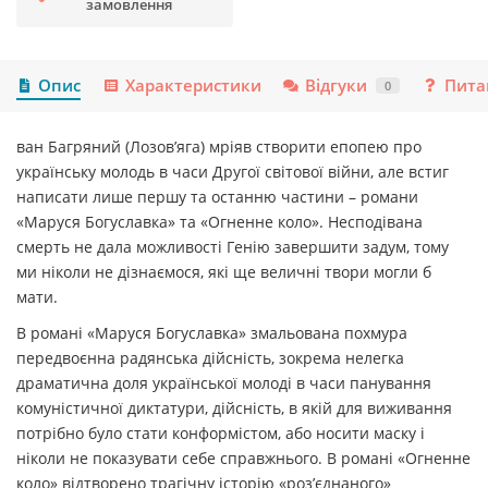
замовлення
Опис
Характеристики
Відгуки
Пита
0
ван Багряний (Лозов’яга) мріяв створити епопею про
українську молодь в часи Другої світової війни, але встиг
написати лише першу та останню частини – романи
«Маруся Богуславка» та «Огненне коло». Несподівана
смерть не дала можливості Генію завершити задум, тому
ми ніколи не дізнаємося, які ще величні твори могли б
мати.
В романі «
Маруся Богуславка
» змальована похмура
передвоєнна радянська дійсність, зокрема нелегка
драматична доля української молоді в часи панування
комуністичної диктатури, дійсність, в якій для виживання
потрібно було стати конформістом, або носити маску і
ніколи не показувати себе справжнього. В романі «
Огненне
коло
» відтворено трагічну історію «роз’єднаного»