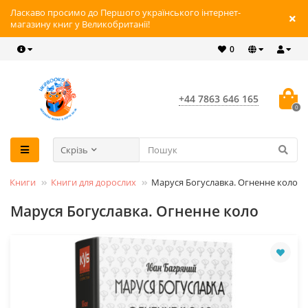
Ласкаво просимо до Першого українського інтернет-
магазину книг у Великобританії!
0
+44 7863 646 165
0
Скрізь
Книги
Книги для дорослих
Маруся Богуславка. Огненне коло
Маруся Богуславка. Огненне коло