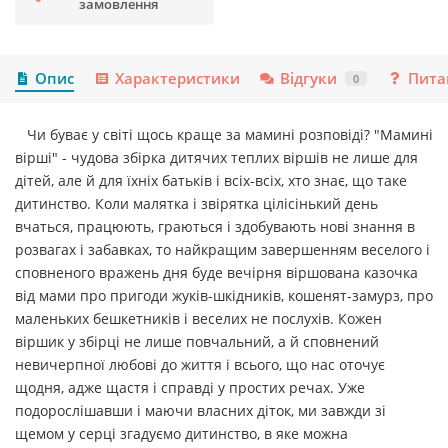
замовлення
Опис
Характеристики
Відгуки
Пита
0
Чи буває у світі щось краще за мамині розповіді? "Мамині
вірші" - чудова збірка дитячих теплих віршів не лише для
дітей, але й для їхніх батьків і всіх-всіх, хто знає, що таке
дитинство. Коли малятка і звірятка цілісінький день
вчаться, працюють, граються і здобувають нові знання в
розвагах і забавках, то найкращим завершенням веселого і
сповненого вражень дня буде вечірня віршована казочка
від мами про пригоди жуків-шкідників, кошенят-замурз, про
маленьких бешкетників і веселих не послухів. Кожен
віршик у збірці не лише повчальний, а й сповнений
невичерпної любові до життя і всього, що нас оточує
щодня, адже щастя і справді у простих речах. Уже
подорослішавши і маючи власних діток, ми завжди зі
щемом у серці згадуємо дитинство, в яке можна