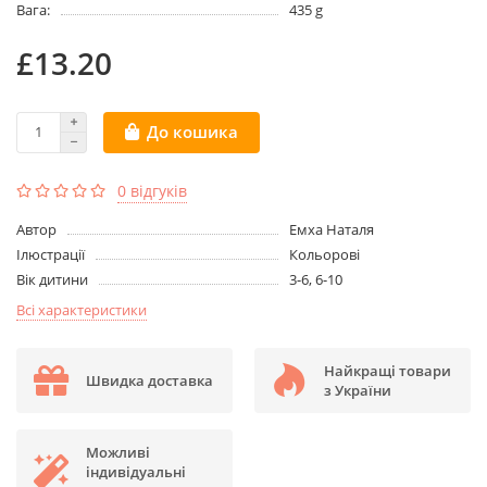
Вага:
435 g
£13.20
До кошика
0 відгуків
Aвтор
Емха Наталя
Ілюстрації
Кольорові
Вік дитини
3-6, 6-10
Всі характеристики
Найкращі товари
Швидка доставка
з України
Можливі
індивідуальні