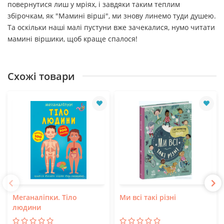
повернутися лиш у мріях, і завдяки таким теплим
збірочкам, як "Мамині вірші", ми знову линемо туди душею.
Та оскільки наші малі пустуни вже зачекалися, нумо читати
мамині віршики, щоб краще спалося!
Схожі товари
Меганаліпки. Тіло
Ми всі такі різні
людини