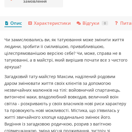
замовлення
Опис
Характеристики
Відгуки
Пита
0
Чи замислювались ви, як татуювання може змінити життя
людини, зробити її сміливішою, привабливішою,
цілеспрямованішою версією себе? Чи, може, справа не в
татуюванні, а в майстрі, який вирішив почати все з чистого
аркуша?
Загадковий тату-майстер Максим, наділений родовим
даром змінювати життя своїх клієнтів за допомогою
незвичайних малюнків на тілі: войовничий спартанець,
витончені маки, владолюбний вовкодав, величний воїн
світла - розкривають у своїх власників нові риси характеру
та провокують нові можливості. Містика, що з'явилась у
житті звичайного хлопця кардинально змінює його.
Видіння із загадковою родичкою, розрив з вагітною
співмешканкою, зміна місця проживання, зустріч зі