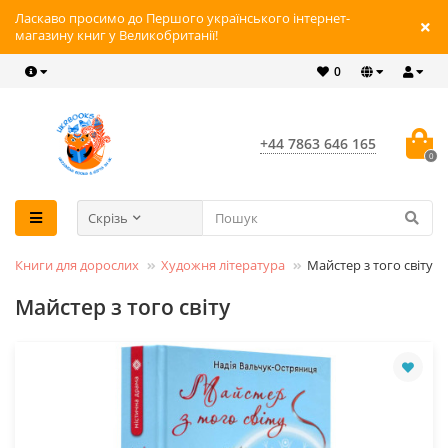
Ласкаво просимо до Першого українського інтернет-
магазину книг у Великобританії!
0
+44 7863 646 165
0
Скрізь
Книги для дорослих
Художня література
Майстер з того світу
Майстер з того світу