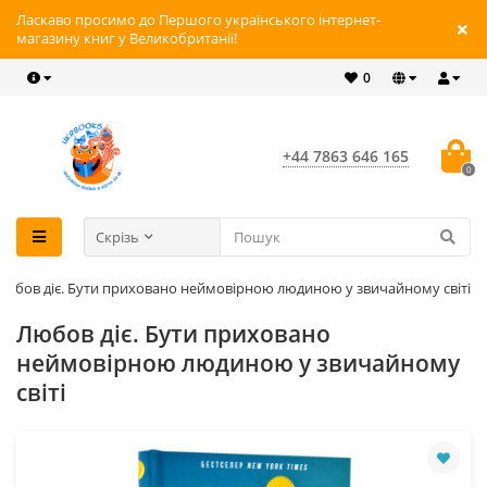
Ласкаво просимо до Першого українського інтернет-
магазину книг у Великобританії!
0
+44 7863 646 165
0
Скрізь
Любов діє. Бути приховано неймовірною людиною у звичайному світі
Любов діє. Бути приховано
неймовірною людиною у звичайному
світі