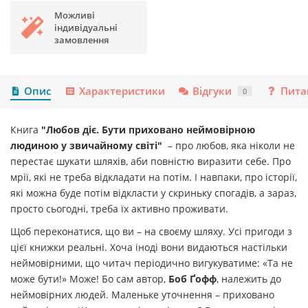
Можливі
індивідуальні
замовлення
Опис
Характеристики
Відгуки
Пита
0
Книга
"Любов діє. Бути приховано неймовірною
людиною у звичайному світі"
– про любов, яка ніколи не
перестає шукати шляхів, аби повністю виразити себе. Про
мрії, які не треба відкладати на потім. І навпаки, про історії,
які можна буде потім відкласти у скриньку спогадів, а зараз,
просто сьогодні, треба їх активно проживати.
Щоб переконатися, що ви – на своєму шляху. Усі пригоди з
цієї книжки реальні. Хоча іноді вони видаються настільки
неймовірними, що читач періодично вигукуватиме: «Та не
може бути!» Може! Бо сам автор,
Боб Ґофф
, належить до
неймовірних людей. Маленьке уточнення – приховано