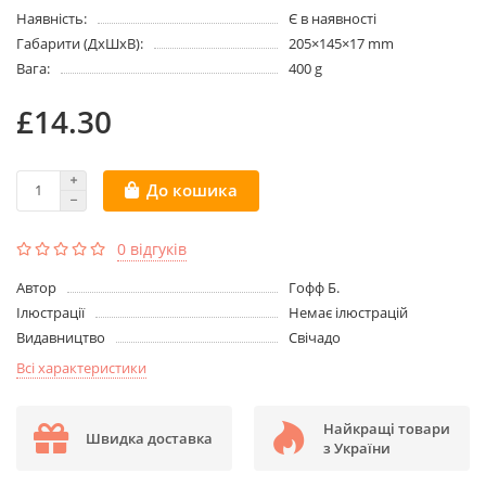
Наявність:
Є в наявності
Габарити (ДхШхВ):
205×145×17 mm
Вага:
400 g
£14.30
До кошика
0 відгуків
Aвтор
Гофф Б.
Ілюстрації
Немає ілюстрацій
Видавництво
Свічадо
Всі характеристики
Найкращі товари
Швидка доставка
з України