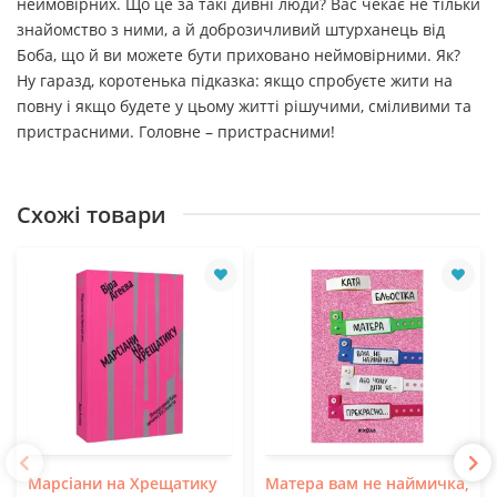
неймовірних. Що це за такі дивні люди? Вас чекає не тільки
знайомство з ними, а й доброзичливий штурханець від
Боба, що й ви можете бути приховано неймовірними. Як?
Ну гаразд, коротенька підказка: якщо спробуєте жити на
повну і якщо будете у цьому житті рішучими, сміливими та
пристрасними. Головне – пристрасними!
Схожі товари
Марсіани на Хрещатику
Матера вам не наймичка,