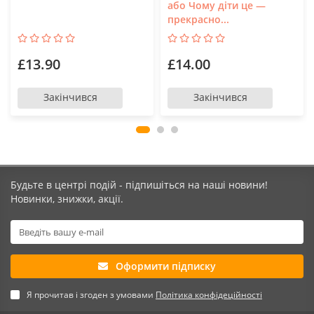
або Чому діти це —
прекрасно...
£13.90
£14.00
Закінчився
Закінчився
Будьте в центрі подій - підпишіться на наші новини!
Новинки, знижки, акції.
Оформити підписку
Я прочитав і згоден з умовами
Політика конфідеційності