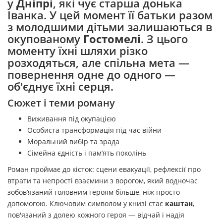
у
Дніпрі
, які чує старша донька
Іванка. У цей момент її батьки разом
з молодшими дітьми залишаються в
окупованому
Гостомелі
. З цього
моменту їхні шляхи різко
розходяться, але спільна мета —
повернення одне до одного —
об'єднує їхні серця.
Сюжет і теми роману
Виживання під окупацією
Особиста трансформація під час війни
Моральний вибір та зрада
Сімейна єдність і пам’ять поколінь
Роман проймає до кісток: сцени евакуації, рефлексії про
втрати та непрості взаємини з ворогом, який водночас
зобов’язаний головним героям більше, ніж просто
допомогою. Ключовим символом у книзі стає
каштан
,
пов'язаний з долею кожного героя — відчай і надія