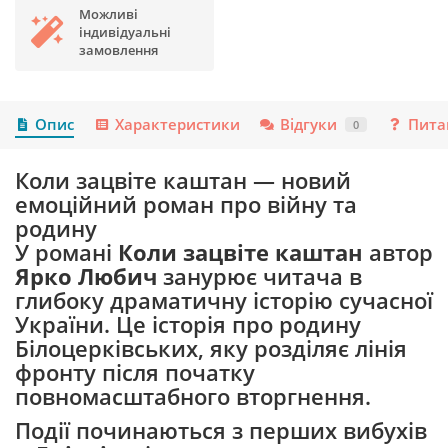
Можливі
індивідуальні
замовлення
Опис
Характеристики
Відгуки
Пита
0
Коли зацвіте каштан — новий
емоційний роман про війну та
родину
У романі
Коли зацвіте каштан
автор
Ярко Любич
занурює читача в
глибоку драматичну історію сучасної
України. Це історія про родину
Білоцерківських, яку розділяє лінія
фронту після початку
повномасштабного вторгнення.
Події починаються з перших вибухів