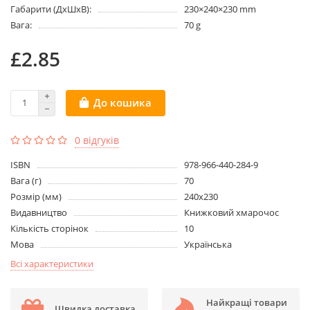
Габарити (ДхШхВ):
230×240×230 mm
Вага:
70 g
£2.85
До кошика
0 відгуків
ISBN
978-966-440-284-9
Вага (г)
70
Розмір (мм)
240х230
Видавництво
Книжковий хмарочос
Кількість сторінок
10
Мова
Українська
Всі характеристики
Найкращі товари
Швидка доставка