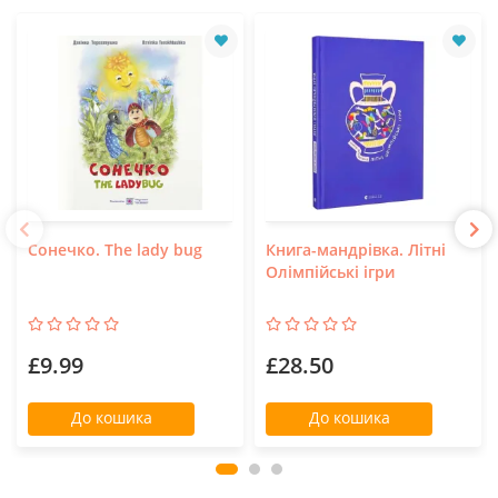
Сонечко. The lady bug
Книга-мандрівка. Літні
Олімпійські ігри
£9.99
£28.50
До кошика
До кошика