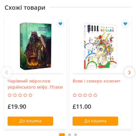
Схожі товари
Чарівний звірослов
Вовк і семеро козенят
українського міфу. Птахи
£19.90
£11.00
До кошика
До кошика