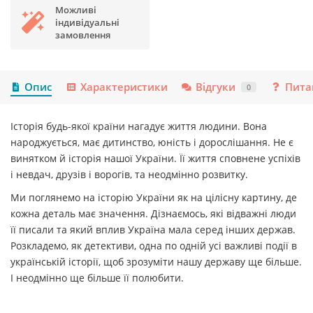
Можливі
індивідуальні
замовлення
Опис
Характеристики
Відгуки
Пита
0
Історія будь-якої країни нагадує життя людини. Вона
народжується, має дитинство, юність і дорослішання. Не є
винятком й історія нашої України. Її життя сповнене успіхів
і невдач, друзів і ворогів, та неодмінно розвитку.
Ми поглянемо на історію України як на цілісну картину, де
кожна деталь має значення. Дізнаємось, які відважні люди
її писали та який вплив Україна мала серед інших держав.
Розкладемо, як детективи, одна по одній усі важливі події в
українській історії, щоб зрозуміти нашу державу ще більше.
І неодмінно ще більше її полюбити.