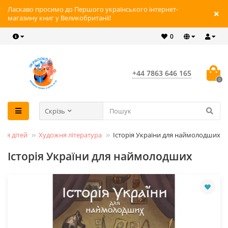
Ласкаво просимо до Першого українського інтернет-
магазину книг у Великобританії!
0
+44 7863 646 165
0
Скрізь
для дітей
Художня література
Історія України для наймолодших
Історія України для наймолодших