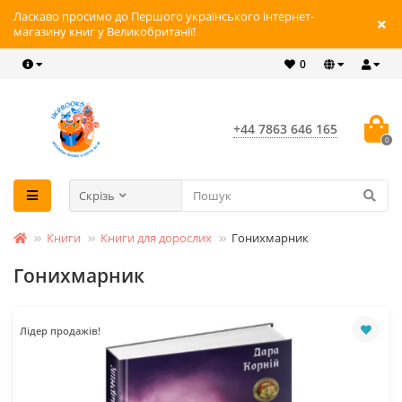
Ласкаво просимо до Першого українського інтернет-
магазину книг у Великобританії!
0
+44 7863 646 165
0
Скрізь
Книги
Книги для дорослих
Гонихмарник
Гонихмарник
Лідер продажів!