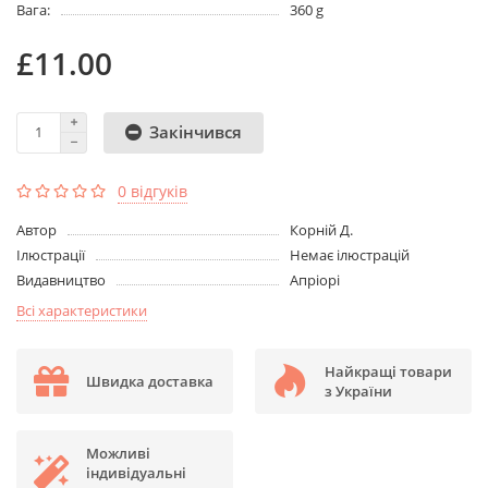
Вага:
360 g
£11.00
Закінчився
0 відгуків
Aвтор
Корній Д.
Ілюстрації
Немає ілюстрацій
Видавництво
Апріорі
Всі характеристики
Найкращі товари
Швидка доставка
з України
Можливі
індивідуальні