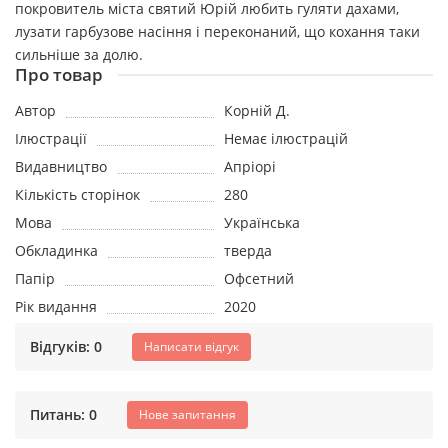
покровитель міста святий Юрій любить гуляти дахами,
лузати гарбузове насіння і переконаний, що кохання таки
сильніше за долю.
Про товар
Aвтор
Корній Д.
Ілюстрації
Немає ілюстрацій
Видавництво
Апріорі
Кількість сторінок
280
Мова
Українська
Обкладинка
тверда
Папір
Офсетний
Рік видання
2020
Відгуків: 0
Написати відгук
Питань: 0
Нове запитання