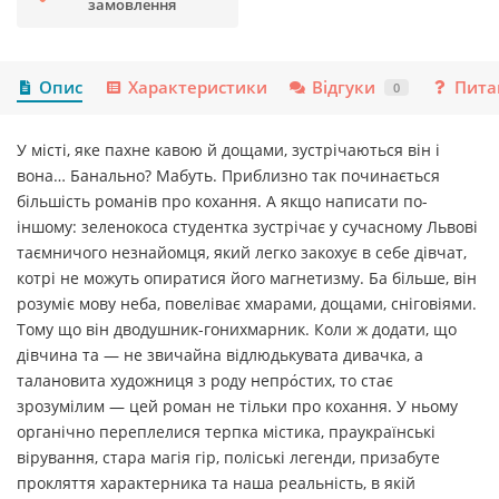
замовлення
Опис
Характеристики
Відгуки
Пита
0
У місті, яке пахне кавою й дощами, зустрічаються він і
вона… Банально? Мабуть. Приблизно так починається
більшість романів про кохання. А якщо написати по-
іншому: зеленокоса студентка зустрічає у сучасному Львові
таємничого незнайомця, який легко закохує в себе дівчат,
котрі не можуть опиратися його магнетизму. Ба більше, він
розуміє мову неба, повеліває хмарами, дощами, сніговіями.
Тому що він дводушник-гонихмарник. Коли ж додати, що
дівчина та — не звичайна відлюдькувата дивачка, а
талановита художниця з роду непро́стих, то стає
зрозумілим — цей роман не тільки про кохання. У ньому
органічно переплелися терпка містика, праукраїнські
вірування, стара магія гір, поліські легенди, призабуте
прокляття характерника та наша реальність, в якій