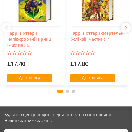
Гаррі Поттер і
Гаррі Поттер і смертельні
напівкровний Принц
реліквії (Частина 7)
(Частина 6)
£17.40
£17.80
До кошика
До кошика
Будьте в центрі подій - підпишіться на наші новини!
Новинки, знижки, акції.