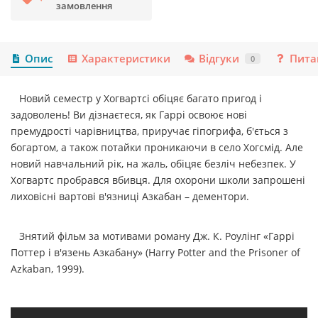
замовлення
Опис
Характеристики
Відгуки
Пита
0
Новий семестр у Хогвартсі обіцяє багато пригод і
задоволень! Ви дізнаєтеся, як Гаррі освоює нові
премудрості чарівництва, приручає гіпогрифа, б'ється з
богартом, а також потайки проникаючи в село Хогсмід. Але
новий навчальний рік, на жаль, обіцяє безліч небезпек. У
Хогвартс пробрався вбивця. Для охорони школи запрошені
лиховісні вартові в'язниці Азкабан – дементори.
Знятий фільм за мотивами роману Дж. К. Роулінг «Гаррі
Поттер і в'язень Азкабану» (Harry Potter and the Prisoner of
Azkaban, 1999).