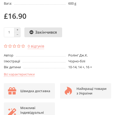
Вага:
600 g
£16.90
Закінчився
0 відгуків
Aвтор
Ролінґ Дж.К.
Ілюстрації
Чорно-білі
Вік дитини
10-14, 14 +, 16 +
Всі характеристики
Найкращі товари
Швидка доставка
з України
Можливі
індивідуальні