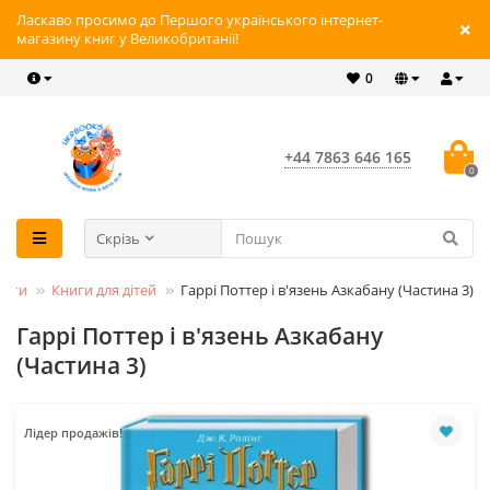
Ласкаво просимо до Першого українського інтернет-
магазину книг у Великобританії!
0
+44 7863 646 165
0
Скрізь
ниги
Книги для дітей
Гаррі Поттер і в'язень Азкабану (Частина 3)
Гаррі Поттер і в'язень Азкабану
(Частина 3)
Лідер продажів!