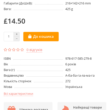
Габарити (ДхШхВ):
216×142×216 mm
Вага:
425 g
£14.50
До кошика
0 відгуків
ISBN
978-617-585-279-8
Вік
6 років
Вага (г)
425
Видавництво
А-ба-ба-га-ла-ма-га
Кількість сторінок
272
Мова
Українська
Всі характеристики
Найкращі товари
Швидка доставка