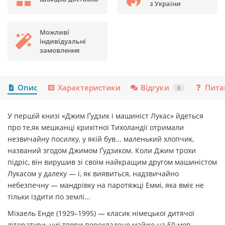
з України
Можливі
індивідуальні
замовлення
Опис
Характеристики
Відгуки
Пита
0
У першій книзі «Джим Ґудзик і машиніст Лукас» йдеться
про те,як мешканці крихітної Тихоландії отримали
незвичайну посилку, у якій був... маленький хлопчик,
названий згодом Джимом Ґудзиком. Коли Джим трохи
підріс, він вирушив зі своїм найкращим другом машиніс­том
Лукасом у далеку — і, як виявиться, надзвичайно
небезпечну — мандрівку на паротяжці Еммі, яка вміє не
тільки їздити по землі...
Міхаель Енде (1929–1995) — класик німецької дитячої
літератури, чиї твори перекладено майже на 50 мов.