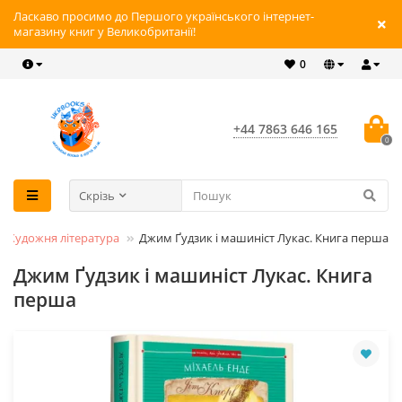
Ласкаво просимо до Першого українського інтернет-
магазину книг у Великобританії!
0
+44 7863 646 165
0
Скрізь
Художня література
Джим Ґудзик і машиніст Лукас. Книга перша
Джим Ґудзик і машиніст Лукас. Книга
перша