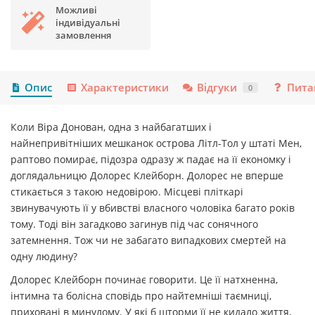
Можливі
індивідуальні
замовлення
Опис
Характеристики
Відгуки
Пита
0
Коли Віра Донован, одна з найбагатших і
найнепривітніших мешканок острова Літл-Тол у штаті Мен,
раптово помирає, підозра одразу ж падає на її економку і
доглядальницю Долорес Клейборн. Долорес не вперше
стикається з такою недовірою. Місцеві пліткарі
звинувачують її у вбивстві власного чоловіка багато років
тому. Тоді він загадково загинув під час сонячного
затемнення. Тож чи не забагато випадкових смертей на
одну людину?
Долорес Клейборн починає говорити. Це її натхненна,
інтимна та болісна сповідь про найтемніші таємниці,
приховані в минулому. У які б шторми її не кидало життя,