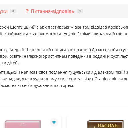
гуки
Питання-відповідь
0
0
дрей Шептицький з архіпастирським візитом відвідав Косівський
, знайомився з укладом життя гуцулів, їхніми звичаями й говір
0 року, Андрей Шептицький написав послання «До моїх любих гуцу
ри, освіти, належної християнам поведінки в родині й суспільс
ати дітей.
Шептицький написав своє послання гуцульським діалектом, який
тринадюк, яка в художньому стилі описує візит Станіславівсько
айомства зі своїм духовним пастирем.