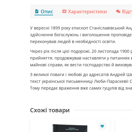
Опис
Характеристики
Від
У вересні 1899 року єпископ Станіславівський Ан
здійснення богослужінь і виголошення проповідей
переконував людей в необхідності освіти.
Через рік після цієї подорожі, 20 листопада 190
прийняття; продовжував наставляти у питаннях ві
майнові справи, як вести господарство й виховув
З великої поваги і любові до адресатів Андрей 
текст української письменниці Люби-Параскевії С
Тому передає враження вже самих гуцулів від зн
Схожі товари