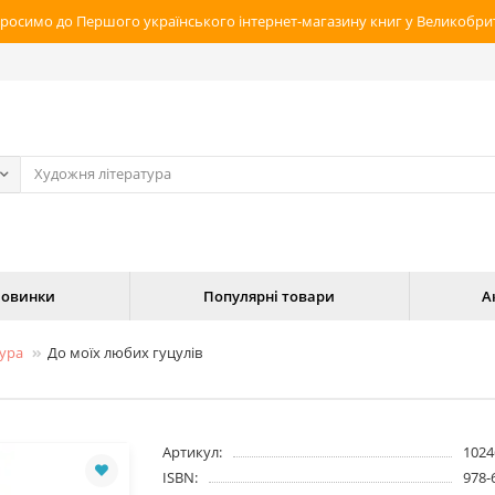
росимо до Першого українського інтернет-магазину книг у Великобрит
овинки
Популярні товари
А
тура
До моїх любих гуцулів
Артикул:
1024
ISBN:
978-