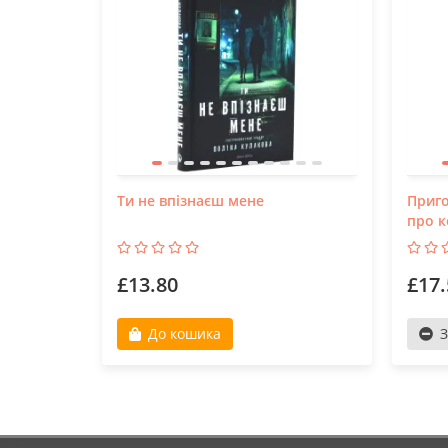
Ти не впізнаєш мене
Приго
про к
£13.80
£17.
До кошика
З