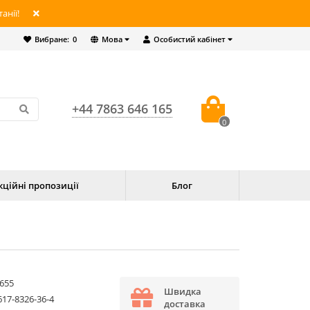
анії!
Вибране:
0
Мова
Особистий кабінет
+44 7863 646 165
0
кційні пропозиції
Блог
655
Швидка
617-8326-36-4
доставка