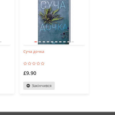
Суча дочка
Місто (Рі
£9.90
£18.90
Закінчився
До к