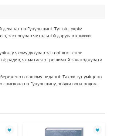
 деканат на Гуцульщині. Тут він, окрім
кою, засновував читальні й дарував книжки,
лів», у якому дякував за торішнє тепле
тві; радив, як матися з грошима й залагоджувати
 збережено в нашому виданні. Також тут уміщено
го єпископа на Гуцульщину, звідки вона родом.