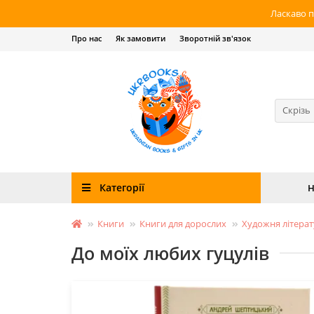
Ласкаво п
Про нас
Як замовити
Зворотній зв'язок
Скрізь
Категорії
Н
Книги
Книги для дорослих
Художня літера
До моїх любих гуцулів