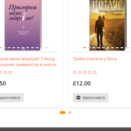
рни мене міцніше! 7 бесід
Треба спитати у Бога
охання тривалістю в життя
50
£12.00
акінчився
Закінчився