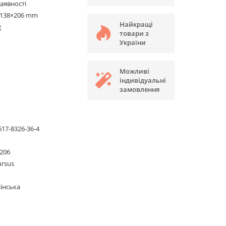
наявності
×138×206 mm
Найкращі
g
товари з
України
Можливі
індивідуальні
замовлення
617-8326-36-4
206
ursus
їнська