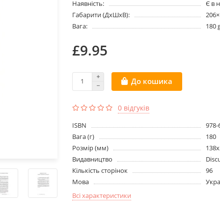
Наявність:
Є в 
Габарити (ДхШхВ):
206
Вага:
180 
£9.95
До кошика
0 відгуків
ISBN
978-
Вага (г)
180
Розмір (мм)
138х
Видавництво
Disc
Кількість сторінок
96
Мова
Укра
Всі характеристики