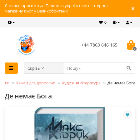
Ласкаво просимо до Першого українського інтернет-
магазину книг у Великобританії!
0
+44 7863 646 165
0
Скрізь
ниги
Книги для дорослих
Художня література
Де немає Бога
Де немає Бога