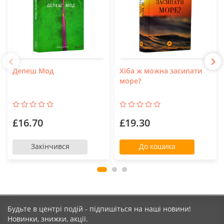
Депеш Мод
Хіба ж можна засипати
море?
£16.70
£19.30
Закінчився
До кошика
Будьте в центрі подій - підпишіться на наші новини!
Новинки, знижки, акції.