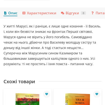
Опис
Характеристики
Відгуки
Пита
0
У житті Марусі, як і раніше, є лише одне кохання - її Василь.
І, коли він безвісти зникає на фронтах Першої світової,
Маруся єдина не вірить у його погибель. Самовіддано
чекає на нього, дбаючи про Василеву молодшу сестру та
доньку від іншої жінки. А тоді стається нещастя…
Суперечка між Марусиним сином Казимиром та
більшовиками завершується каліцтвом одного з них. Усі
розуміють: ті не простять і їхня помста - питання часу.
Схожі товари