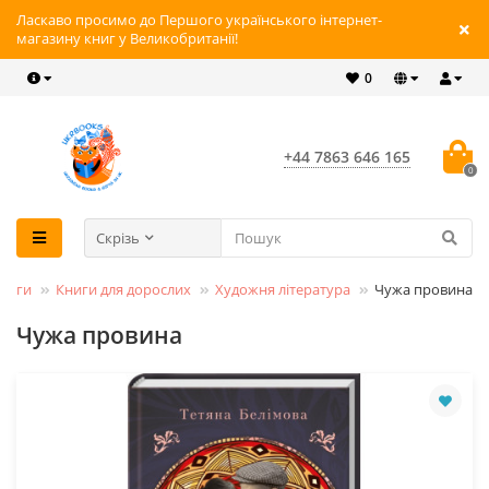
Ласкаво просимо до Першого українського інтернет-
магазину книг у Великобританії!
0
+44 7863 646 165
0
Скрізь
ниги
Книги для дорослих
Художня література
Чужа провина
Чужа провина