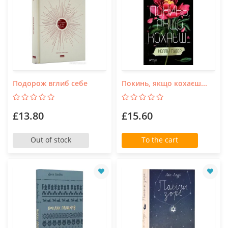
Подорож вглиб себе
Покинь, якщо кохаєш...
£13.80
£15.60
Out of stock
To the cart