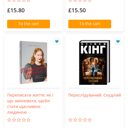
£15.80
£15.50
To the cart
To the cart
Переписати життя: як і
Переслідуваний. Схудлий
що змінювати, щоби
стати щасливою
людиною