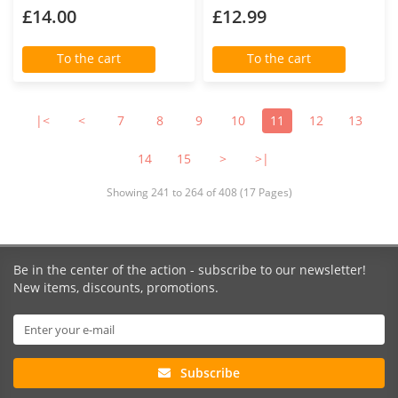
£14.00
£12.99
To the cart
To the cart
|<
<
7
8
9
10
11
12
13
14
15
>
>|
Showing 241 to 264 of 408 (17 Pages)
Be in the center of the action - subscribe to our newsletter!
New items, discounts, promotions.
Subscribe