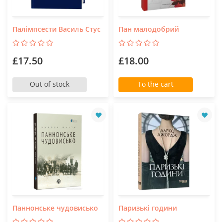
Палімпсести Василь Стус
Пан малодобрий
£17.50
£18.00
Out of stock
To the cart
Паннонське чудовисько
Паризькі години