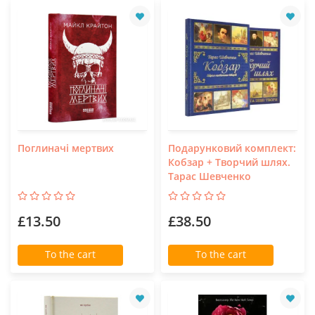
Поглиначі мертвих
Подарунковий комплект:
Кобзар + Творчий шлях.
Тарас Шевченко
£13.50
£38.50
To the cart
To the cart