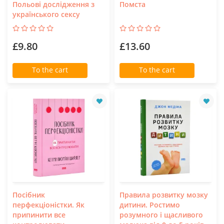
Польові дослідження з
Помста
українського сексу
£9.80
£13.60
To the cart
To the cart
Посібник
Правила розвитку мозку
перфекціоністки. Як
дитини. Ростимо
припинити все
розумного і щасливого