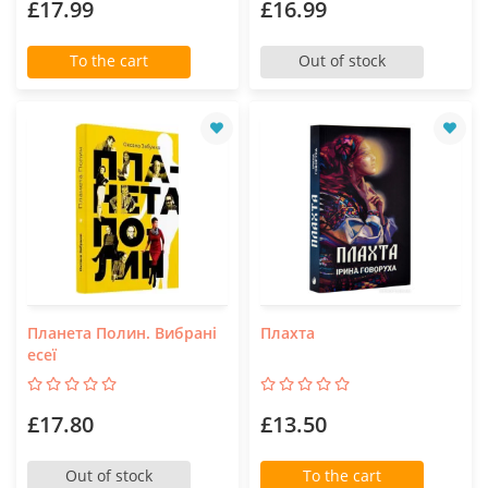
£17.99
£16.99
To the cart
Out of stock
Планета Полин. Вибрані
Плахта
есеї
£17.80
£13.50
Out of stock
To the cart