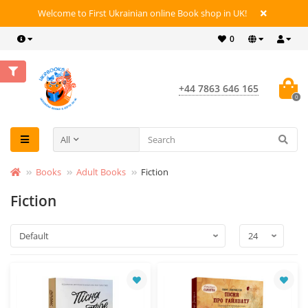
Welcome to First Ukrainian online Book shop in UK!
0
+44 7863 646 165
0
All
Books
Adult Books
Fiction
Fiction