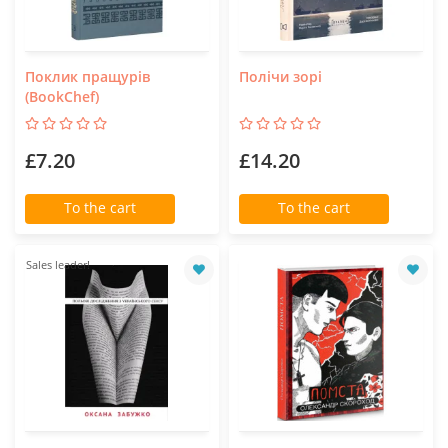
Поклик пращурів
Полічи зорі
(BookChef)
£7.20
£14.20
To the cart
To the cart
Sales leader!