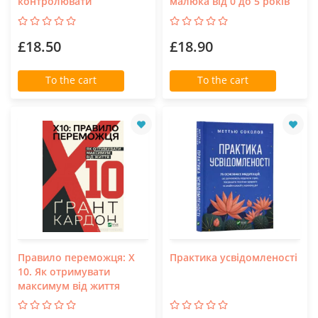
контролювати
малюка від 0 до 5 років
£18.50
£18.90
To the cart
To the cart
Правило переможця: Х
Практика усвідомленості
10. Як отримувати
максимум від життя