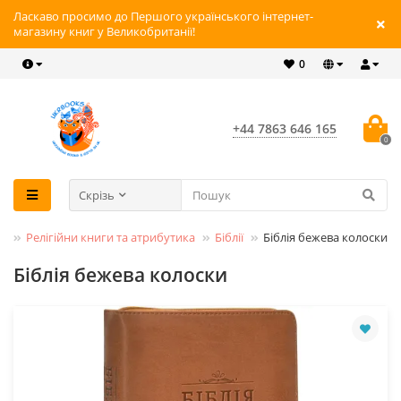
Ласкаво просимо до Першого українського інтернет-
магазину книг у Великобританії!
0
+44 7863 646 165
0
Скрізь
и
Релігійни книги та атрибутика
Біблії
Біблія бежева колоски
Біблія бежева колоски