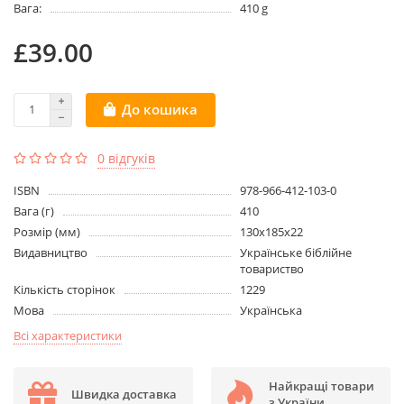
Вага:
410 g
£39.00
До кошика
0 відгуків
ISBN
978-966-412-103-0
Вага (г)
410
Розмір (мм)
130х185х22
Видавництво
Українське біблійне
товариство
Кількість сторінок
1229
Мова
Українська
Всі характеристики
Найкращі товари
Швидка доставка
з України