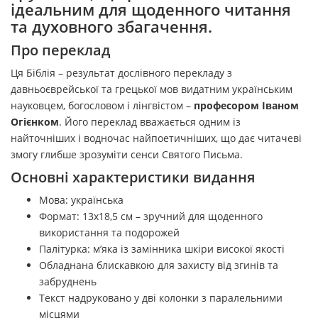
ідеальним для щоденного читання
та духовного збагачення.
Про переклад
Ця Біблія – результат дослівного перекладу з
давньоєврейської та грецької мов видатним українським
науковцем, богословом і лінгвістом –
професором Іваном
Огієнком
. Його переклад вважається одним із
найточніших і водночас найпоетичніших, що дає читачеві
змогу глибше зрозуміти сенси Святого Письма.
Основні характеристики видання
Мова: українська
Формат: 13х18,5 см – зручний для щоденного
використання та подорожей
Палітурка: м’яка із замінника шкіри високої якості
Обладнана блискавкою для захисту від згинів та
забруднень
Текст надруковано у дві колонки з паралельними
місцями