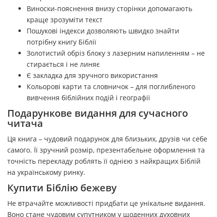
Виноски-пояснення внизу сторінки допомагають
краще зрозуміти текст
Пошукові індекси дозволяють швидко знайти
потрібну книгу Біблії
Золотистий обріз блоку з лазерним напиленням – не
стирається і не линяє
Є закладка для зручного використання
Кольорові карти та словничок – для поглибленого
вивчення біблійних подій і географії
Подарункове видання для сучасного
читача
Ця книга – чудовий подарунок для близьких, друзів чи себе
самого. Її зручний розмір, презентабельне оформлення та
точність перекладу роблять її однією з найкращих Біблій
на українському ринку.
Купити Біблію бежеву
Не втрачайте можливості придбати це унікальне видання.
Воно стане чудовим супутником у щоденних духовних