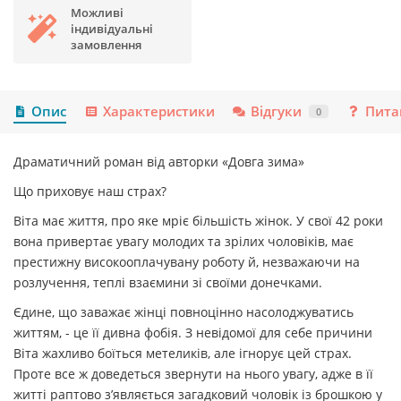
Можливі
індивідуальні
замовлення
Опис
Характеристики
Відгуки
Пита
0
Драматичний роман від авторки «Довга зима»
Що приховує наш страх?
Віта має життя, про яке мріє більшість жінок. У свої 42 роки
вона привертає увагу молодих та зрілих чоловіків, має
престижну високооплачувану роботу й, незважаючи на
розлучення, теплі взаємини зі своїми донечками.
Єдине, що заважає жінці повноцінно насолоджуватись
життям, - це її дивна фобія. З невідомої для себе причини
Віта жахливо боїться метеликів, але ігнорує цей страх.
Проте все ж доведеться звернути на нього увагу, адже в її
житті раптово з’являється загадковий чоловік із брошкою у