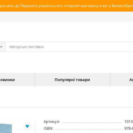
росимо до Першого українського інтернет-магазину книг у Великобрит
овинки
Популярні товари
А
Артикул:
1013
ISBN:
978-