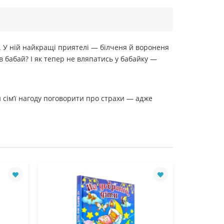
. У ній найкращі приятелі — білченя й вороненя
в бабай? І як тепер не вляпатись у бабайку —
й сім’ї нагоду поговорити про страхи — адже