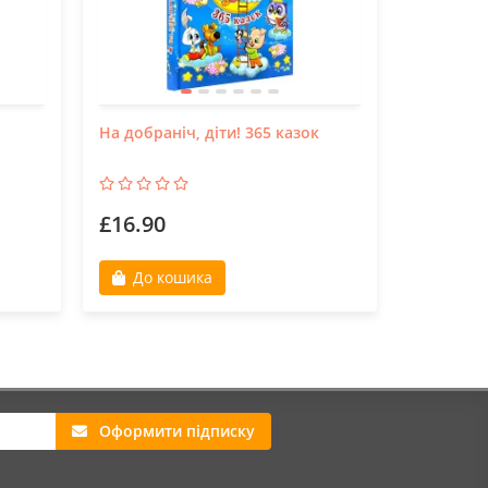
На добраніч, діти! 365 казок
Це наш с
£16.90
£15.99
До кошика
До к
Оформити підписку