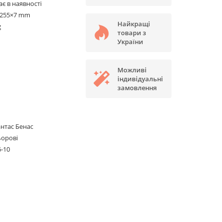
є в наявності
×255×7 mm
Найкращі
g
товари з
України
Можливі
індивідуальні
замовлення
нтас Бенас
ьорові
6-10