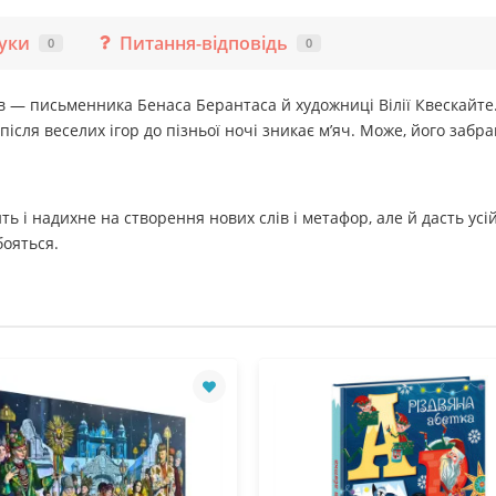
гуки
Питання-відповідь
0
0
в — письменника Бенаса Берантаса й художниці Вілії Квескайте
ісля веселих ігор до пізньої ночі зникає м’яч. Може, його забра
ь і надихне на створення нових слів і метафор, але й дасть усі
бояться.