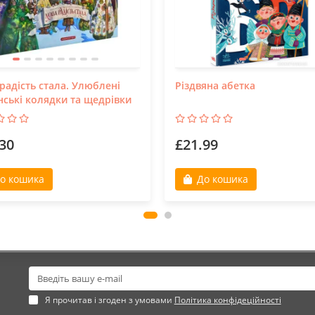
радість стала. Улюблені
Різдвяна абетка
нські колядки та щедрівки
30
£21.99
о кошика
До кошика
Я прочитав і згоден з умовами
Політика конфідеційності