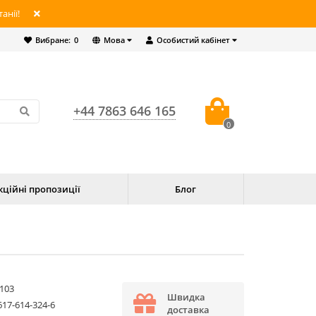
анії!
Вибране:
0
Мова
Особистий кабінет
+44 7863 646 165
0
кційні пропозиції
Блог
103
Швидка
617-614-324-6
доставка