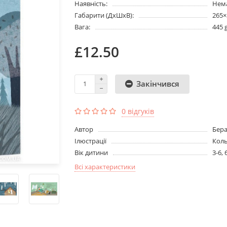
Наявність:
Нема
Габарити (ДхШхВ):
265
Вага:
445 
£12.50
Закінчився
0 відгуків
Aвтор
Бера
Ілюстрації
Кол
Вік дитини
3-6, 
Всі характеристики