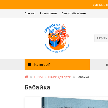
Ласкаво п
Про нас
Як замовити
Зворотній зв'язок
Скрізь
Категорії
Н
Книги
Книги для дітей
Бабайка
Бабайка