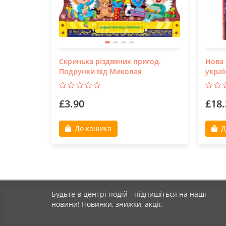
Скринька різдвяних пригод.
Нова 
Подрунки від Миколая
украї
£3.90
£18.
До кошика
Д
Будьте в центрі подій - підпишіться на наші
новини! Новинки, знижки, акції.