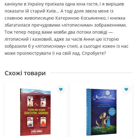
канікули в Україну приїхала одна юна гостя, і я вирішив
показати їй старий Київ... А тоді доля звела мене із
славною живописицею Катериною Косьяненко, і книжка
збагатилася пречудовими «літописними» зображеннями.
Тож тепер перед вами мовби два потоки оповіді —
літописний і казковий, адже за часів Анни цю історію
зобразили б у «літописному» стилі, а сьогодні кожен із нас
може проілюструвати її на свій лад. Спробуєте?
Схожі товари