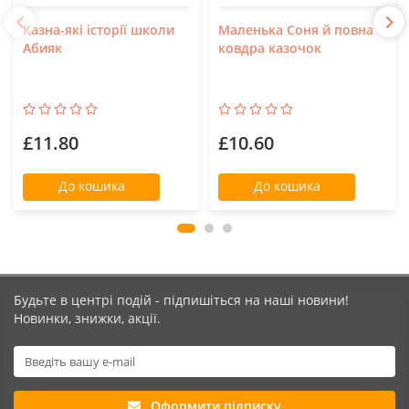
Казна-які історії школи
Маленька Соня й повна
Абияк
ковдра казочок
£11.80
£10.60
До кошика
До кошика
Будьте в центрі подій - підпишіться на наші новини!
Новинки, знижки, акції.
Оформити підписку