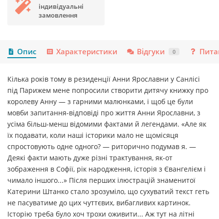
індивідуальні
замовлення
Опис
Характеристики
Відгуки
Пита
0
Кілька років тому в резиденції Анни Ярославни у Санлісі
під Парижем мене попросили створити дитячу книжку про
королеву Анну — з гарними малюнками, і щоб це були
мовби запитання-відповіді про життя Анни Ярославни, з
усіма більш-менш відомими фактами й леген­дами. «Але як
їх подавати, коли наші історики мало не щомісяця
спростовують одне одного? — риторично подумав я. —
Деякі факти мають дуже різні тракту­­вання, як-от
зображення в Софії, рік народ­ження, історія з Євангелієм і
чимало іншого...» Після перших ілюстрацій знаменитої
Катерини Штанко стало зрозуміло, що сухуватий текст геть
не пасуватиме до цих чуттєвих, вибагливих картинок.
Історію треба було хоч трохи оживити... Аж тут на літні