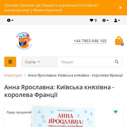
Ласкаво просимо до Першого українського інтернет-
магазину книг у Великобританії!
0
+44 7863 646 165
0
Скрізь
я література
Анна Ярославна: Київська князівна - королева Франції
Анна Ярославна: Київська князівна -
королева Франції
Лідер продажів!