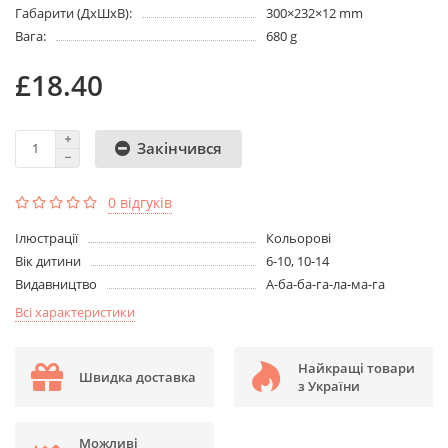
Габарити (ДхШхВ):
300×232×12 mm
Вага:
680 g
£18.40
Закінчився
0 відгуків
Ілюстрації
Кольорові
Вік дитини
6-10, 10-14
Видавництво
А-ба-ба-га-ла-ма-га
Всі характеристики
Найкращі товари
Швидка доставка
з України
Можливі