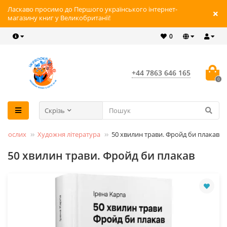
Ласкаво просимо до Першого українського інтернет-
магазину книг у Великобританії!
0
+44 7863 646 165
0
Скрізь
дорослих
Художня література
50 хвилин трави. Фройд би плакав
50 хвилин трави. Фройд би плакав