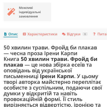
Можливі
індивідуальні
замовлення
Опис
Характеристики
Відгуки
Пита
0
50 хвилин трави. Фройд би плакав
— чесна проза Ірени Карпи
Книга
50 хвилин трави. Фройд би
плакав
— це нова збірка есеїв та
оповідань від української
письменниці
Ірени Карпи
. У цьому
творі авторка майстерно переплітає
особисте з суспільним, подаючи свої
думки у відкритій та навіть
провокаційній формі. Її стиль
вирізняється відвертістю, іронією та