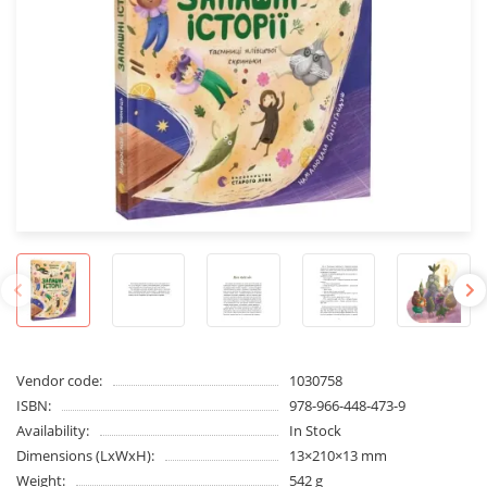
Vendor code:
1030758
ISBN:
978-966-448-473-9
Availability:
In Stock
Dimensions (LxWxH):
13×210×13 mm
Weight:
542 g