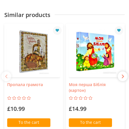
Similar products
Пропала грамота
Моя перша Біблія
(картон)
£10.99
£14.99
To the cart
To the cart