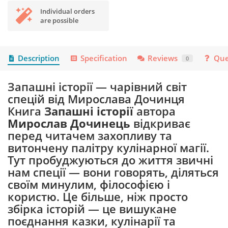
Individual orders
are possible
Description
Specification
Reviews
Que
0
Запашні історії — чарівний світ
спецій від Мирослава Дочинця
Книга
Запашні історії
автора
Мирослав Дочинець
відкриває
перед читачем захопливу та
витончену палітру кулінарної магії.
Тут пробуджуються до життя звичні
нам спеції — вони говорять, діляться
своїм минулим, філософією і
користю. Це більше, ніж просто
збірка історій — це вишукане
поєднання казки, кулінарії та