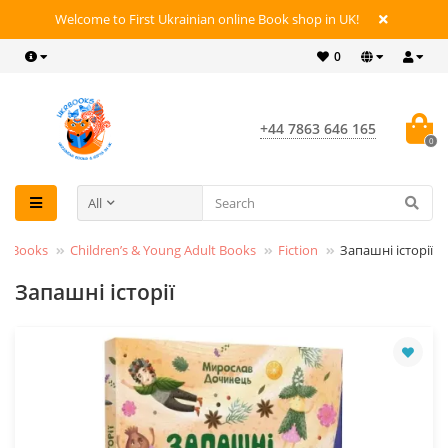
Welcome to First Ukrainian online Book shop in UK!
0
+44 7863 646 165
0
All
Books
Children’s & Young Adult Books
Fiction
Запашні історії
Запашні історії