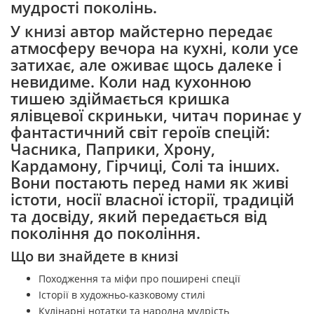
мудрості поколінь.
У книзі автор майстерно передає
атмосферу вечора на кухні, коли усе
затихає, але оживає щось далеке і
невидиме. Коли над кухонною
тишею здіймається кришка
ялівцевої скриньки, читач поринає у
фантастичний світ героїв спецій:
Часника, Паприки, Хрону,
Кардамону, Гірчиці, Солі та інших.
Вони постають перед нами як живі
істоти, носії власної історії, традицій
та досвіду, який передається від
покоління до покоління.
Що ви знайдете в книзі
Походження та міфи про поширені спеції
Історії в художньо-казковому стилі
Кулінарні нотатки та народна мудрість