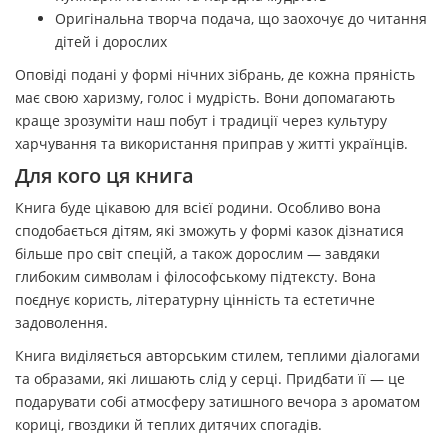
Оригінальна творча подача, що заохочує до читання
дітей і дорослих
Оповіді подані у формі нічних зібрань, де кожна пряність
має свою харизму, голос і мудрість. Вони допомагають
краще зрозуміти наш побут і традиції через культуру
харчування та використання приправ у житті українців.
Для кого ця книга
Книга буде цікавою для всієї родини. Особливо вона
сподобається дітям, які зможуть у формі казок дізнатися
більше про світ спецій, а також дорослим — завдяки
глибоким символам і філософському підтексту. Вона
поєднує користь, літературну цінність та естетичне
задоволення.
Книга виділяється авторським стилем, теплими діалогами
та образами, які лишають слід у серці. Придбати її — це
подарувати собі атмосферу затишного вечора з ароматом
кориці, гвоздики й теплих дитячих спогадів.