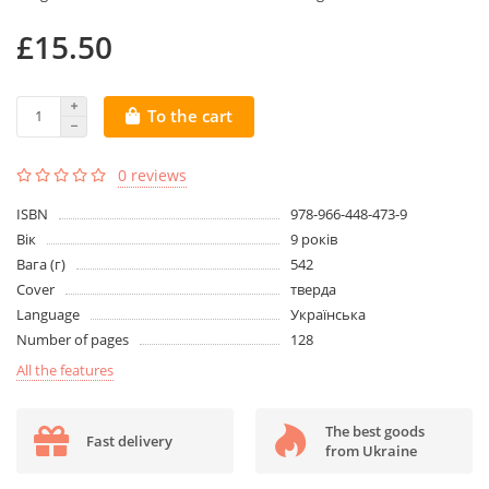
£15.50
To the cart
0 reviews
ISBN
978-966-448-473-9
Вік
9 років
Вага (г)
542
Cover
тверда
Language
Українська
Number of pages
128
All the features
The best goods
Fast delivery
from Ukraine