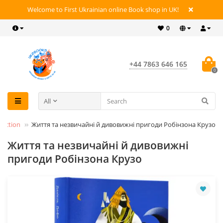
Welcome to First Ukrainian online Book shop in UK!
0
+44 7863 646 165
0
All
Fiction
Життя та незвичайні й дивовижні пригоди Робінзона Крузо
Життя та незвичайні й дивовижні
пригоди Робінзона Крузо