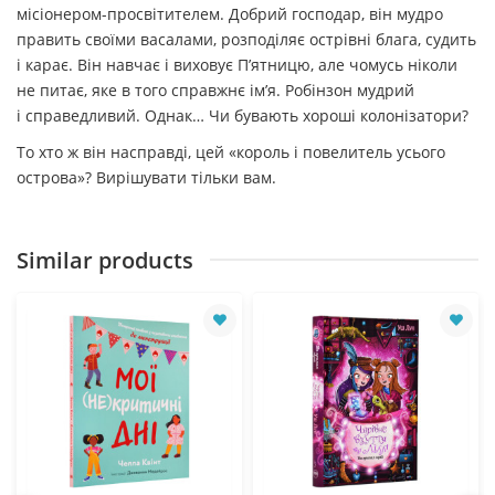
місіонером-просвітителем. Добрий господар, він мудро
править своїми васалами, розподіляє острівні блага, судить
і карає. Він навчає і виховує П’ятницю, але чомусь ніколи
не питає, яке в того справжнє ім’я. Робінзон мудрий
і справедливий. Однак… Чи бувають хороші колонізатори?
То хто ж він насправді, цей «король і повелитель усього
острова»? Вирішувати тільки вам.
Similar products