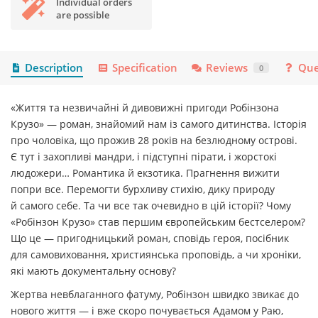
Individual orders
are possible
Description
Specification
Reviews
Que
0
«Життя та незвичайні й дивовижні пригоди Робінзона
Крузо» — роман, знайомий нам із самого дитинства. Історія
про чоловіка, що прожив 28 років на безлюдному острові.
Є тут і захопливі мандри, і підступні пірати, і жорстокі
людожери… Романтика й екзотика. Прагнення вижити
попри все. Перемогти бурхливу стихію, дику природу
й самого себе. Та чи все так очевидно в цій історії? Чому
«Робінзон Крузо» став першим європейським бестселером?
Що це — пригодницький роман, сповідь героя, посібник
для самовиховання, християнська проповідь, а чи хроніки,
які мають документальну основу?
Жертва невблаганного фатуму, Робінзон швидко звикає до
нового життя — і вже скоро почувається Адамом у Раю,