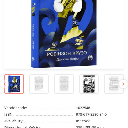
Vendor code:
1022548
ISBN:
978-617-8280-84-0
Availability:
In Stock
Dimensions (LxWxH):
230×155×30 mm