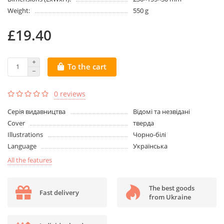
Weight:
550 g
£19.40
To the cart
0 reviews
Серія видавництва
Відомі та незвідані
Cover
тверда
Illustrations
Чорно-білі
Language
Українська
All the features
The best goods
Fast delivery
from Ukraine