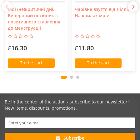
Мої (не)критичні дні.
Чарівне взуття від Ліллі.
Вичерпний посібник з
На крилах мрій
позитивного ставлення
до менструації
£16.30
£11.80
To the cart
To the cart
Be in the center of the action - subscribe to our newsletter!
New items, discounts, promotions.
Subscribe