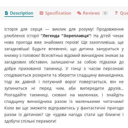
Description
Specification
Reviews
Que
0
Історія для серця — виклик для розуму! Продовження
улюбленої історії
“Легенда "Зореплавця”
! На дітей чекає
нова пригода вже знайомих героїв! Ще захопливіша, ще
загадковіша! Будьте впевнені, що дитина зануриться у
книжку з головою! Всесвітньо відомий винахідник зникає за
загадкових обставин, залишаючи за собою підказки до
добре прихованої таємниці. У гонці з часом персонажі
сподіваються розкрити та зберегти спадщину винахідника,
тоді як давній і потужний ворог повертається, він не
зупиниться ні перед чим, аби випередити друзів…
Розгадайте таємниці, сховані на малюнках, і знайдіть
спадщину винахідника разом із маленькими читачами!
Коли ви ще зможете відправитись у фантастичні пригоди
разом із дитиною? Це чудова нагода стати ще ближче і
здобути спільні перемоги!