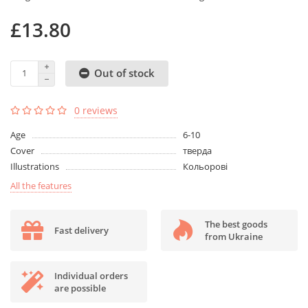
£13.80
Out of stock
0 reviews
Age
6-10
Cover
тверда
Illustrations
Кольорові
All the features
The best goods
Fast delivery
from Ukraine
Individual orders
are possible