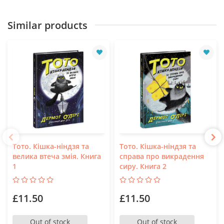
Similar products
Тото. Кішка-ніндзя та
Тото. Кішка-ніндзя та
велика втеча змія. Книга
справа про викрадення
1
сиру. Книга 2
£11.50
£11.50
Out of stock
Out of stock