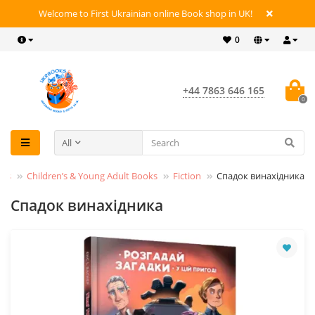
Welcome to First Ukrainian online Book shop in UK!
0
+44 7863 646 165
0
All
oks
Children’s & Young Adult Books
Fiction
Спадок винахідника
Спадок винахідника