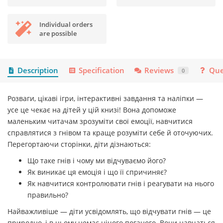
Individual orders
are possible
Description
Specification
Reviews
Que
0
Розваги, цікаві ігри, інтерактивні завдання та наліпки —
усе це чекає на дітей у цій книзі! Вона допоможе
маленьким читачам зрозуміти свої емоції, навчитися
справлятися з гнівом та краще розуміти себе й оточуючих.
Перегортаючи сторінки, діти дізнаються:
Що таке гнів і чому ми відчуваємо його?
Як виникає ця емоція і що її спричиняє?
Як навчитися контролювати гнів і реагувати на нього
правильно?
Найважливіше — діти усвідомлять, що відчувати гнів — це
природно, і в цьому немає нічого поганого. Вони навчаться