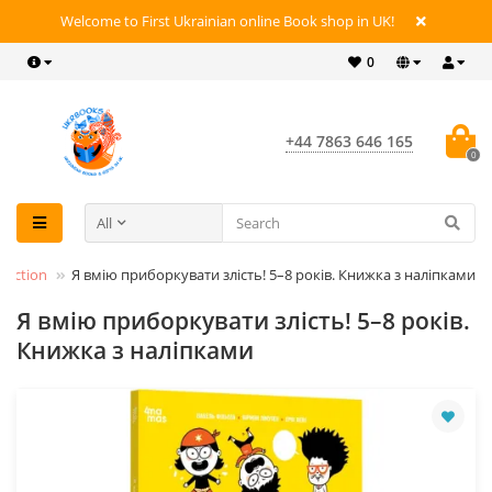
Welcome to First Ukrainian online Book shop in UK!
0
+44 7863 646 165
0
All
Fiction
Я вмію приборкувати злість! 5–8 років. Книжка з наліпками
Я вмію приборкувати злість! 5–8 років.
Книжка з наліпками