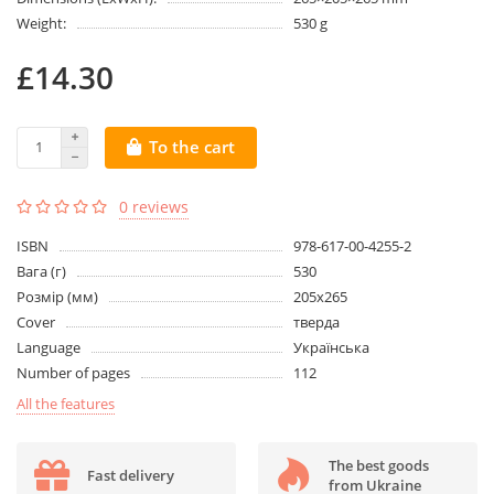
Weight:
530 g
£14.30
To the cart
0 reviews
ISBN
978-617-00-4255-2
Вага (г)
530
Розмір (мм)
205х265
Cover
тверда
Language
Українська
Number of pages
112
All the features
The best goods
Fast delivery
from Ukraine