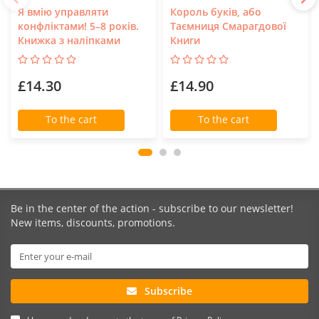
Я вмію управляти
Король буків, або
конфліктами! 5–8 років.
Таємниця Смарагдової
Книжка з наліпками
Книги
£14.30
£14.90
To the cart
To the cart
Be in the center of the action - subscribe to our newsletter!
New items, discounts, promotions.
Subscribe