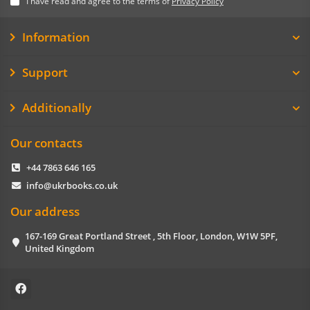
I have read and agree to the terms of
Privacy Policy
Information
Support
Additionally
Our contacts
+44 7863 646 165
info@ukrbooks.co.uk
Our address
167-169 Great Portland Street , 5th Floor, London, W1W 5PF,
United Kingdom