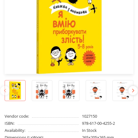
Vendor code:
1027150
ISBN:
978-617-00-4255-2
Availability:
In Stock
Dimensions (LxWxH):
265×205×265 mm