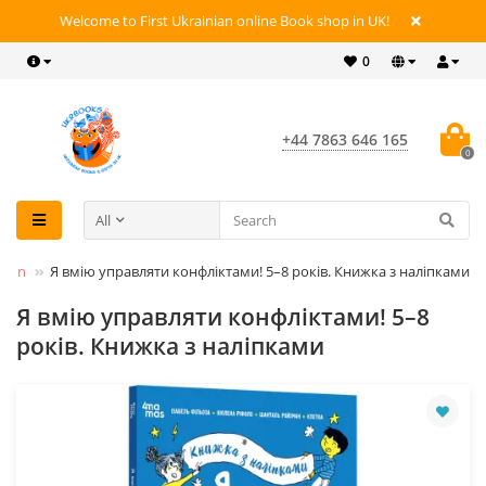
Welcome to First Ukrainian online Book shop in UK!
0
+44 7863 646 165
0
All
ction
Я вмію управляти конфліктами! 5–8 років. Книжка з наліпками
Я вмію управляти конфліктами! 5–8
років. Книжка з наліпками