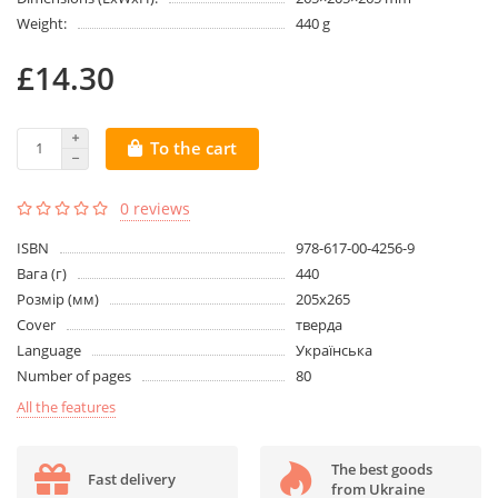
Weight:
440 g
£14.30
To the cart
0 reviews
ISBN
978-617-00-4256-9
Вага (г)
440
Розмір (мм)
205х265
Cover
тверда
Language
Українська
Number of pages
80
All the features
The best goods
Fast delivery
from Ukraine