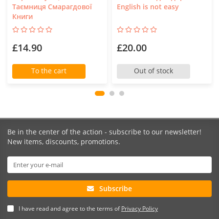
Таємниця Смарагдової
English is not easy
Книги
£14.90
£20.00
To the cart
Out of stock
Be in the center of the action - subscribe to our newsletter!
New items, discounts, promotions.
Subscribe
I have read and agree to the terms of
Privacy Policy