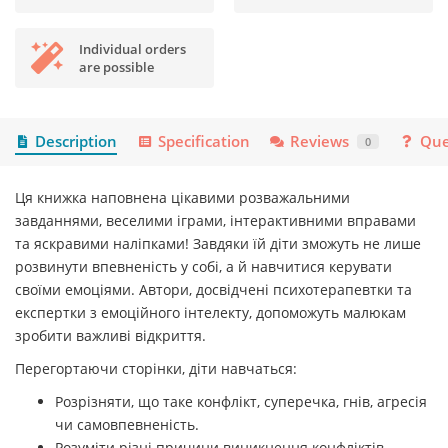
Individual orders
are possible
Description
Specification
Reviews
Que
0
Ця книжка наповнена цікавими розважальними
завданнями, веселими іграми, інтерактивними вправами
та яскравими наліпками! Завдяки їй діти зможуть не лише
розвинути впевненість у собі, а й навчитися керувати
своїми емоціями. Автори, досвідчені психотерапевтки та
експертки з емоційного інтелекту, допоможуть малюкам
зробити важливі відкриття.
Перегортаючи сторінки, діти навчаться:
Розрізняти, що таке конфлікт, суперечка, гнів, агресія
чи самовпевненість.
Розуміти різні причини виникнення конфліктів.