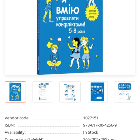
Vendor code:
1027151
ISBN:
978-617-00-4256-9
Availability:
In Stock
Dimensions (LxWxH):
265×205×265 mm