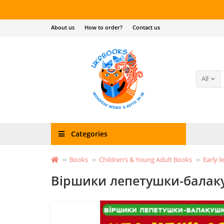
About us
How to order?
Contact us
All
Categories
Books
Children’s & Young Adult Books
Early l
Віршики лепетушки-балаку