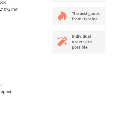
tock
×210×2 mm
The best goods
from Ukraine
Individual
orders are
possible
а
ьорові