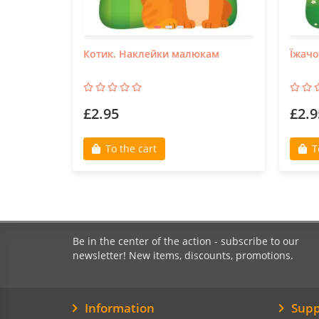
Котик. Наклейки малюкам
Їжач
£2.95
£2.9
To the cart
T
Be in the center of the action - subscribe to our
newsletter! New items, discounts, promotions.
Information
Supp