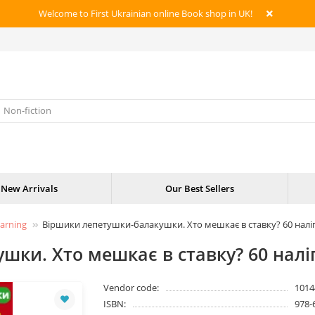
Welcome to First Ukrainian online Book shop in UK!
New Arrivals
Our Best Sellers
earning
Віршики лепетушки-балакушки. Хто мешкає в ставку? 60 налі
шки. Хто мешкає в ставку? 60 налі
Vendor code:
1014
ISBN:
978-