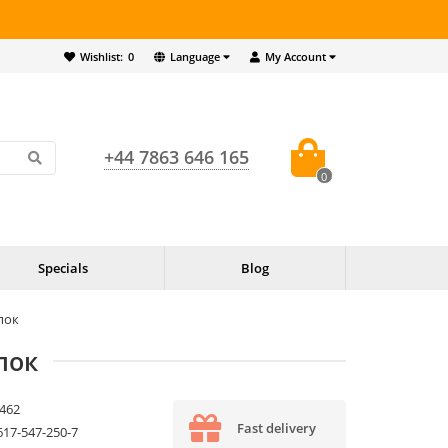
Wishlist:
0
Language
My Account
+44 7863 646 165
0
Specials
Blog
пок
пок
462
Fast delivery
617-547-250-7