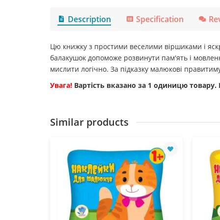
Description
Specification
Re
Цю книжку з простими веселими віршиками і яс
балакушок допоможе розвинути пам'ять і мовлен
мислити логічно. За підказку малюкові правитиму
Увага!
Вартість вказано за 1 одиницю товару.
Similar products