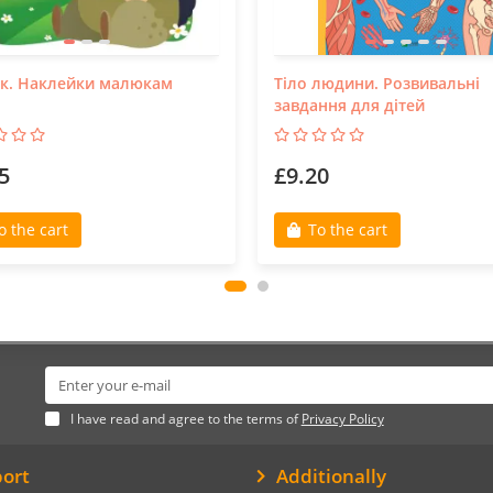
ок. Наклейки малюкам
Тіло людини. Розвивальні
завдання для дітей
5
£9.20
o the cart
To the cart
I have read and agree to the terms of
Privacy Policy
ort
Additionally