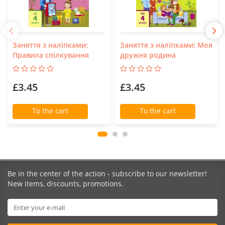
Заняття з наліпками:
Заняття з наліпками: Моя
Правила спілкування
дружня родина
£3.45
£3.45
To the cart
To the cart
Be in the center of the action - subscribe to our newsletter!
New items, discounts, promotions.