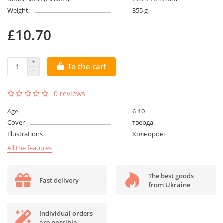
Weight:
355 g
£10.70
To the cart
0 reviews
Age
6-10
Cover
тверда
Illustrations
Кольорові
All the features
The best goods
Fast delivery
from Ukraine
Individual orders
are possible