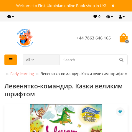
Welcome to First Ukrainian online Book shop in UK!
0
+44 7863 646 165
0
All
oks
Early learning
Левенятко-командир. Казки великим шрифтом
Левенятко-командир. Казки великим
шрифтом