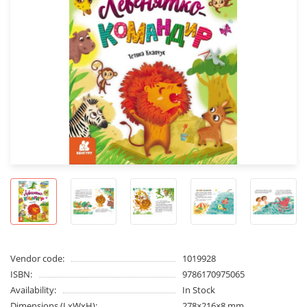
Vendor code:
1019928
ISBN:
9786170975065
Availability:
In Stock
Dimensions (LxWxH):
278×216×8 mm