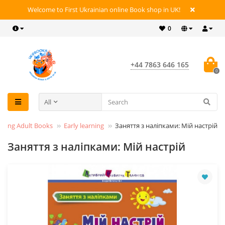
Welcome to First Ukrainian online Book shop in UK!
0
+44 7863 646 165
0
All
Young Adult Books
Early learning
Заняття з наліпками: Мій настрій
Заняття з наліпками: Мій настрій