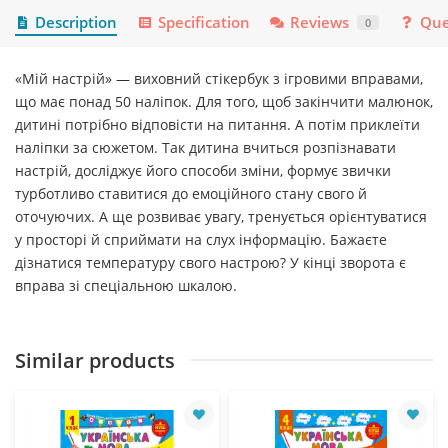
Description
Specification
Reviews
Que
0
«Мій настрій» — виховний стікербук з ігровими вправами,
що має понад 50 наліпок. Для того, щоб закінчити малюнок,
дитині потрібно відповісти на питання. А потім приклеїти
наліпки за сюжетом. Так дитина вчиться розпізнавати
настрій, досліджує його способи зміни, формує звички
турботливо ставитися до емоційного стану свого й
оточуючих. А ще розвиває увагу, тренується орієнтуватися
у просторі й сприймати на слух інформацію. Бажаєте
дізнатися температуру свого настрою? У кінці зворота є
вправа зі спеціальною шкалою.
Similar products