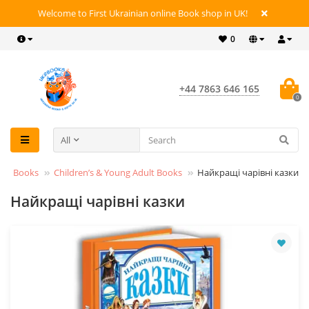
Welcome to First Ukrainian online Book shop in UK!
0
+44 7863 646 165
0
All
Books
Children’s & Young Adult Books
Найкращі чарівні казки
Найкращі чарівні казки