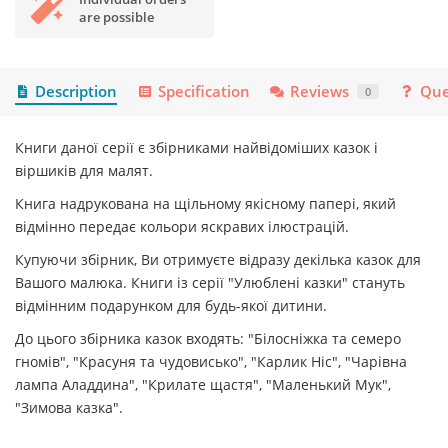
are possible
Description
Specification
Reviews
Que
0
Книги даної серії є збірниками найвідоміших казок і
віршиків для малят.
Книга надрукована на щільному якісному папері, який
відмінно передає кольори яскравих ілюстрацій.
Купуючи збірник, Ви отримуєте відразу декілька казок для
Вашого малюка. Книги із серії "Улюблені казки" стануть
відмінним подарунком для будь-якої дитини.
До цього збірника казок входять: "Білосніжка та семеро
гномів", "Красуня та чудовисько", "Карлик Ніс", "Чарівна
лампа Аладдина", "Крилате щастя", "Маленький Мук",
"Зимова казка".