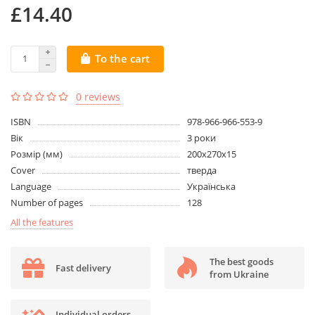
£14.40
To the cart
0 reviews
ISBN
978-966-966-553-9
Вік
3 роки
Розмір (мм)
200x270x15
Cover
тверда
Language
Українська
Number of pages
128
All the features
The best goods
Fast delivery
from Ukraine
Individual orders