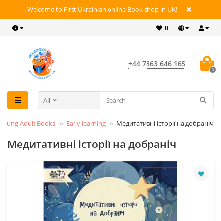
Welcome to First Ukrainian online Book shop in UK!
0
+44 7863 646 165
0
All
& Young Adult Books
Early learning
Медитативні історії на добраніч
Медитативні історії на добраніч