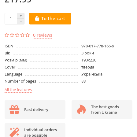
To the cart
0 reviews
ISBN
978-617-778-166-9
Вік
3 роки
Розмір (мм)
190x230
Cover
тверда
Language
Українська
Number of pages
88
All the features
The best goods
Fast delivery
from Ukraine
Individual orders
are possible