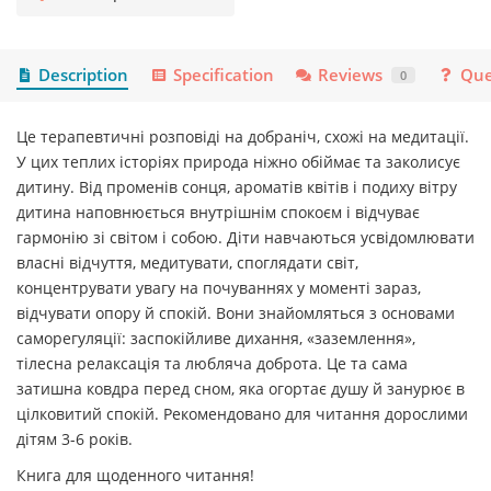
Description
Specification
Reviews
Que
0
Це терапевтичні розповіді на добраніч, схожі на медитації.
У цих теплих історіях природа ніжно обіймає та заколисує
дитину. Від променів сонця, ароматів квітів і подиху вітру
дитина наповнюється внутрішнім спокоєм і відчуває
гармонію зі світом і собою. Діти навчаються усвідомлювати
власні відчуття, медитувати, споглядати світ,
концентрувати увагу на почуваннях у моменті зараз,
відчувати опору й спокій. Вони знайомляться з основами
саморегуляції: заспокійливе дихання, «заземлення»,
тілесна релаксація та любляча доброта. Це та сама
затишна ковдра перед сном, яка огортає душу й занурює в
цілковитий спокій. Рекомендовано для читання дорослими
дітям 3-6 років.
Книга для щоденного читання!