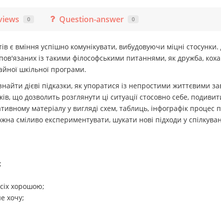
views
Question-answer
0
0
тів є вміння успішно комунікувати, вибудовуючи міцні стосунки
ов'язаних із такими філософськими питаннями, як дружба, кохан
чайної шкільної програми.
найти дієві підказки, як упоратися із непростими життєвими з
ітків, що дозволить розглянути ці ситуації стосовно себе, подив
тивному матеріалу у вигляді схем, таблиць, інфографік процес 
можна сміливо експериментувати, шукати нові підходи у спілкуван
;
всіх хорошою;
е хочу;