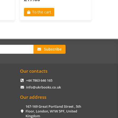
To the cart
To th
Subscribe
Our contacts
+44 7863 646 165
info@ukrbooks.co.uk
Our address
167-169 Great Portland Street , 5th
Floor, London, W1W 5PF, United
Kingdom