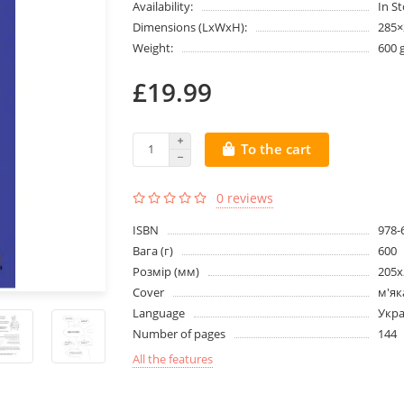
Availability:
In S
Dimensions (LxWxH):
285
Weight:
600 
£19.99
To the cart
0 reviews
ISBN
978-
Вага (г)
600
Розмір (мм)
205х
Cover
м'як
Language
Укра
Number of pages
144
All the features