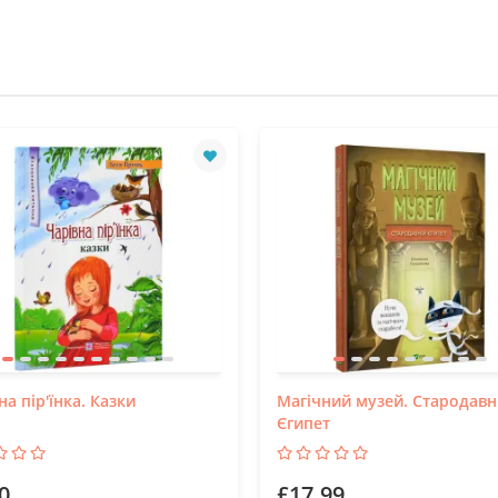
на пір'їнка. Казки
Магічний музей. Стародавн
Єгипет
0
£17.99