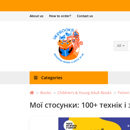
About us
How to order?
Contact us
All
Categories
Books
Children’s & Young Adult Books
Fiction
Мої стосунки: 100+ технік 