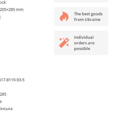
tock
×205×285 mm
The best goods
g
from Ukraine
Individual
orders are
possible
617-8119-93-5
285
а
їнська