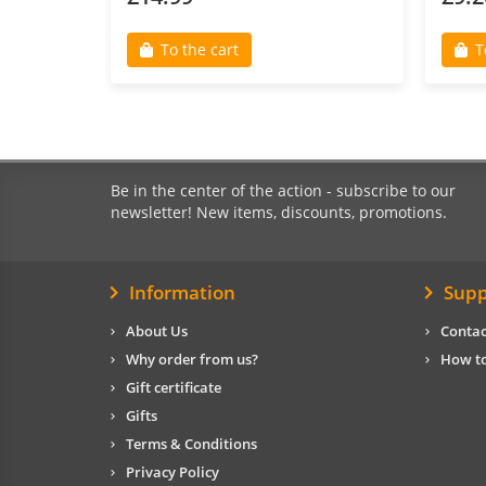
To the cart
T
Be in the center of the action - subscribe to our
newsletter! New items, discounts, promotions.
Information
Supp
About Us
Contac
Why order from us?
How to
Gift certificate
Gifts
Terms & Conditions
Privacy Policy