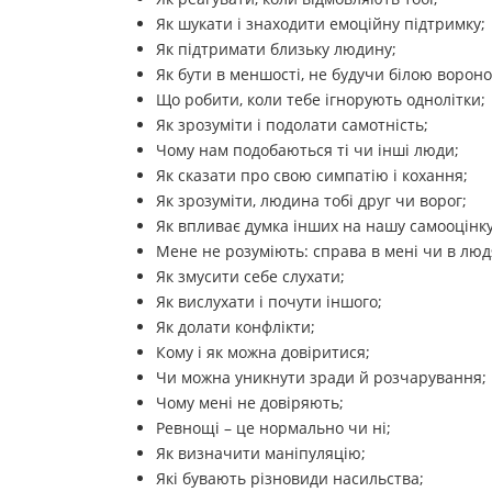
Як шукати і знаходити емоційну підтримку;
Як підтримати близьку людину;
Як бути в меншості, не будучи білою ворон
Що робити, коли тебе ігнорують однолітки;
Як зрозуміти і подолати самотність;
Чому нам подобаються ті чи інші люди;
Як сказати про свою симпатію і кохання;
Як зрозуміти, людина тобі друг чи ворог;
Як впливає думка інших на нашу самооцінку
Мене не розуміють: справа в мені чи в люд
Як змусити себе слухати;
Як вислухати і почути іншого;
Як долати конфлікти;
Кому і як можна довіритися;
Чи можна уникнути зради й розчарування;
Чому мені не довіряють;
Ревнощі – це нормально чи ні;
Як визначити маніпуляцію;
Які бувають різновиди насильства;