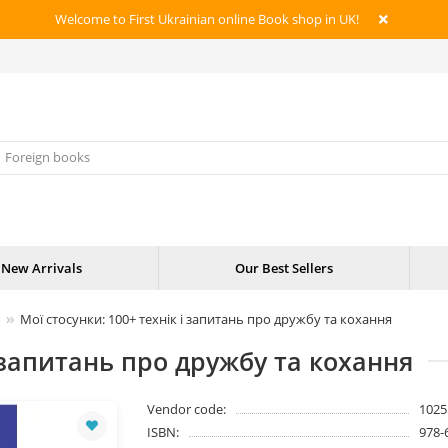
Welcome to First Ukrainian online Book shop in UK!
New Arrivals
Our Best Sellers
Мої стосунки: 100+ технік і запитань про дружбу та кохання
і запитань про дружбу та кохання
Vendor code:
1025
ISBN:
978-