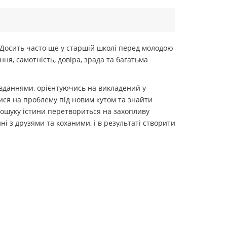
. Досить часто ще у старшій школі перед молодою
ня, самотність, довіра, зрада та багатьма
авданнями, орієнтуючись на викладений у
итися на проблему під новим кутом та знайти
пошуку істини перетвориться на захопливу
ні з друзями та коханими, і в результаті створити