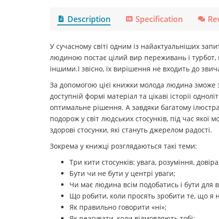
Description
Specification
Re
У сучасному світі одним із найактуальніших запи
людиною постає цілий вир переживань і турбот, п
іншими.І звісно, їх вирішення не входить до зви
За допомогою цієї книжки молода людина зможе з
доступній формі матеріал та цікаві історії однол
оптимальне рішення. А завдяки багатому ілюстра
подорож у світ людських стосунків, під час якої 
здорові стосунки, які стануть джерелом радості.
Зокрема у книжці розглядаються такі теми:
Три кити стосунків: увага, розуміння, довіра
Бути чи не бути у центрі уваги;
Чи має людина всім подобатись і бути для 
Що робити, коли просять зробити те, що я н
Як правильно говорити «ні»;
Як реагувати, коли відмовляють тобі;