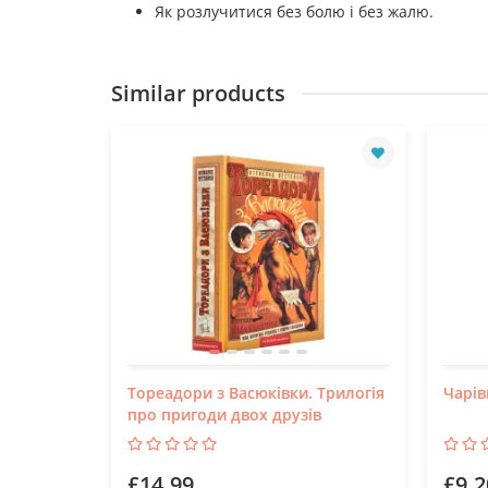
Як розлучитися без болю і без жалю.
Similar products
Тореадори з Васюківки. Трилогія
Чарів
про пригоди двох друзів
£14.99
£9.2