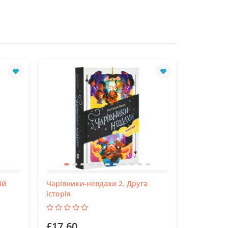
ій
Чарівники-невдахи 2. Друга
Сонечко.
історія
£17.60
£9.99