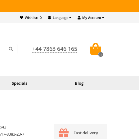
Wishlist:
0
Language
My Account
+44 7863 646 165
0
Specials
Blog
642
Fast delivery
617-8383-23-7