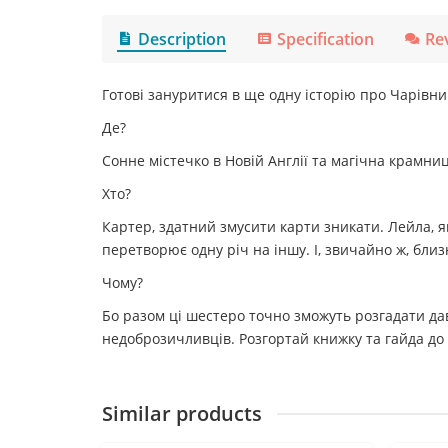
Description
Specification
Re
Готові зануритися в ще одну історію про Чарівни
Де?
Сонне містечко в Новій Англії та магічна крамни
Хто?
Картер, здатний змусити карти зникати. Лейла, я
перетворює одну річ на іншу. І, звичайно ж, близн
Чому?
Бо разом ці шестеро точно зможуть розгадати дав
недоброзичливців. Розгортай книжку та гайда до
Similar products