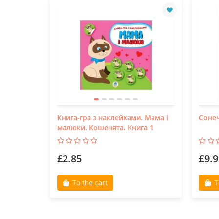
Книга-гра з наклейками. Мама і
Сонеч
малюки. Кошенята. Книга 1
£2.85
£9.9
To the cart
T