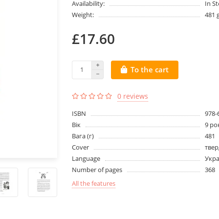
Availability:
In S
Weight:
481 
£17.60
To the cart
0 reviews
ISBN
978-
Вік
9 ро
Вага (г)
481
Cover
твер
Language
Укра
Number of pages
368
All the features