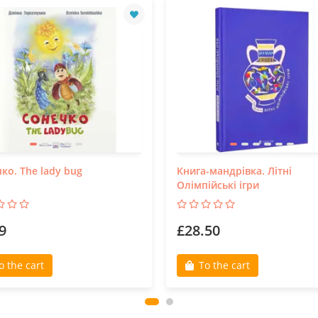
ко. The lady bug
Книга-мандрівка. Літні
Олімпійські ігри
9
£28.50
o the cart
To the cart