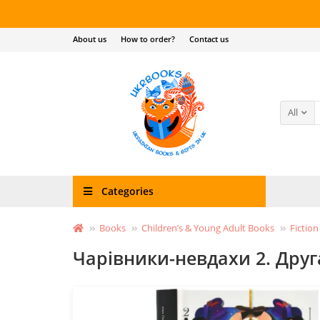
About us
How to order?
Contact us
All
Categories
Books
Children’s & Young Adult Books
Fiction
Чарівники-невдахи 2. Друга