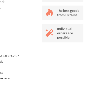
tock
g
The best goods
from Ukraine
Individual
orders are
possible
617-8383-23-7
ків
да
їнська