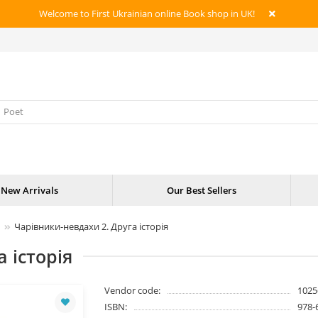
Welcome to First Ukrainian online Book shop in UK!
New Arrivals
Our Best Sellers
Чарівники-невдахи 2. Друга історія
 історія
Vendor code:
1025
ISBN:
978-