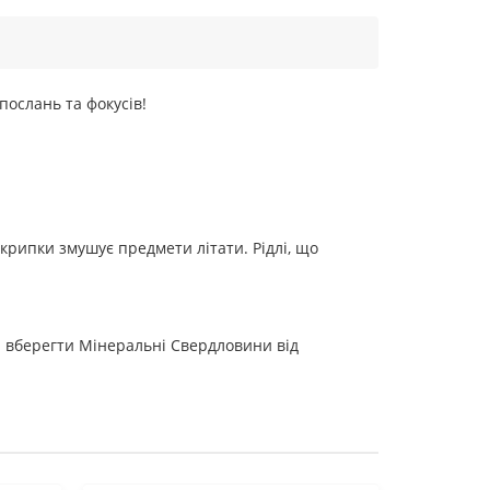
послань та фокусів!
скрипки змушує предмети літати. Рідлі, що
би вберегти Мінеральні Свердловини від