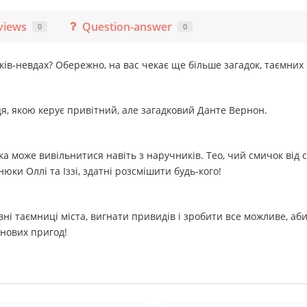
views
Question-answer
0
0
ків-невдах? Обережно, на вас чекає ще більше загадок, таємних 
ця, якою керує привітний, але загадковий Данте Вернон.
ка може вивільнитися навіть з наручників. Тео, чий смичок від 
юки Оллі та Іззі, здатні розсмішити будь-кого!
ні таємниці міста, вигнати привидів і зробити все можливе, а
 нових пригод!