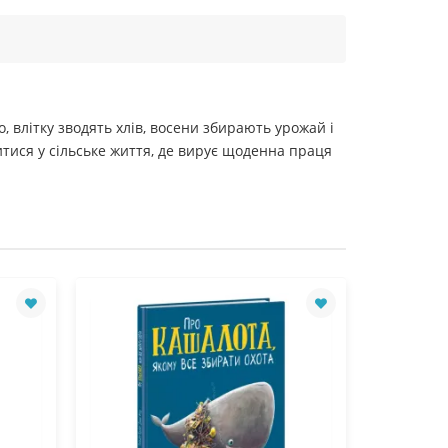
 влітку зводять хлів, восени збирають урожай і
итися у сільське життя, де вирує щоденна праця