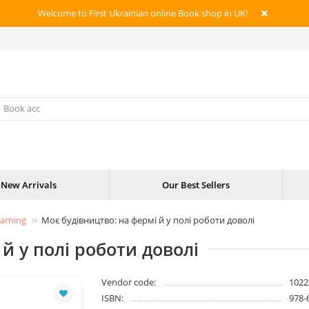
Welcome to First Ukrainian online Book shop in UK!
New Arrivals
Our Best Sellers
earning
Моє будівництво: на фермі й у полі роботи доволі
й у полі роботи доволі
Vendor code:
1022
ISBN:
978-