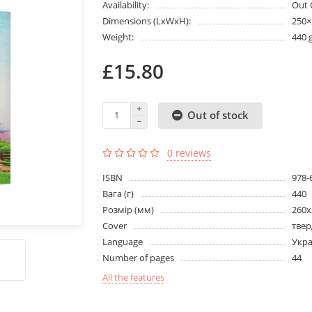
Availability:
Out 
Dimensions (LxWxH):
250
Weight:
440 
£15.80
Out of stock
0 reviews
ISBN
978-
Вага (г)
440
Розмір (мм)
260х
Cover
твер
Language
Укра
Number of pages
44
All the features