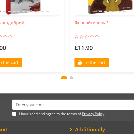
малодобрий
Як знайти лева?
00
£11.90
o the cart
To the cart
I have read and agree to the terms of
Privacy Policy
ort
Additionally