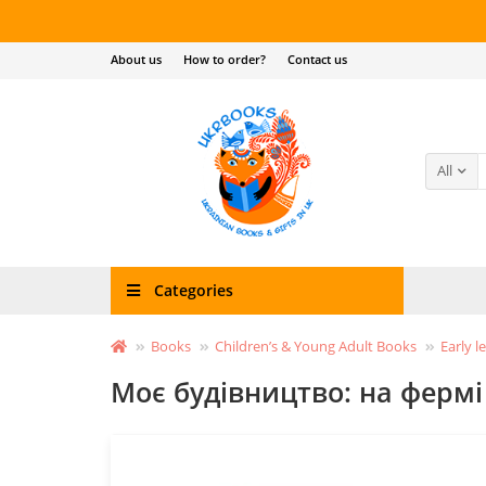
About us
How to order?
Contact us
All
Categories
Books
Children’s & Young Adult Books
Early l
Моє будівництво: на фермі 