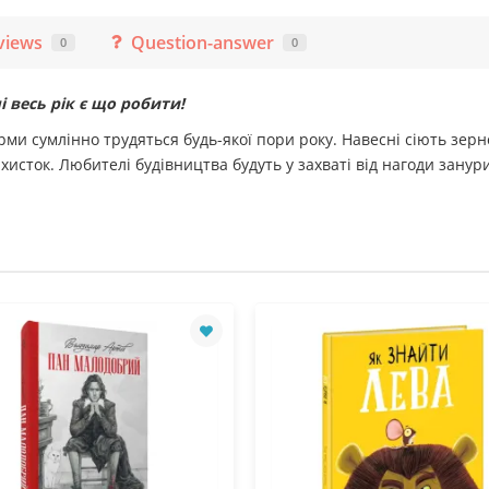
views
Question-answer
0
0
 весь рік є що робити!
и сумлінно трудяться будь-якої пори року. Навесні сіють зерно,
исток. Любителі будівництва будуть у захваті від нагоди занур