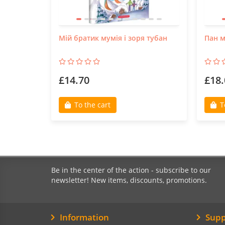
Мій братик мумія і зоря тубан
Пан 
£14.70
£18.
To the cart
T
Be in the center of the action - subscribe to our
newsletter! New items, discounts, promotions.
Information
Supp