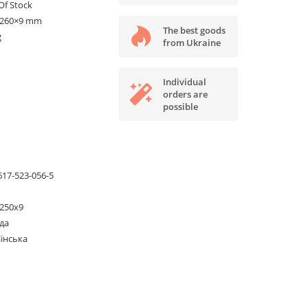
Of Stock
×260×9 mm
The best goods
g
from Ukraine
Individual
orders are
possible
617-523-056-5
250х9
да
їнська