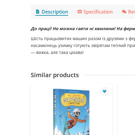
Description
Specification
Re
До праці! Не можна гаяти ні хвилини! На фермі
Шість працьовитих машин разом із друзями з ферм
насамкінець узимку готують звірятам теплий прих
— важка, але така цікава!
Similar products