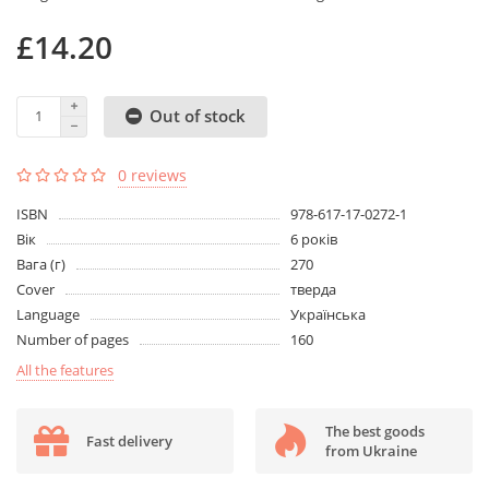
£14.20
Out of stock
0 reviews
ISBN
978-617-17-0272-1
Вік
6 років
Вага (г)
270
Cover
тверда
Language
Українська
Number of pages
160
All the features
The best goods
Fast delivery
from Ukraine