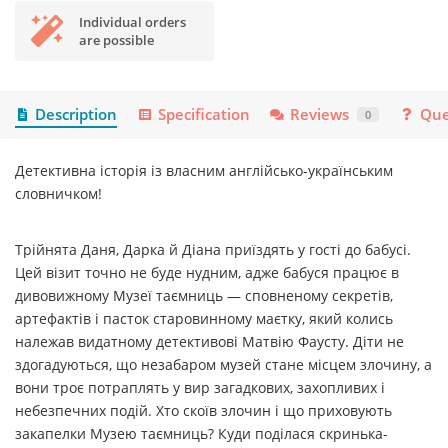
Individual orders
are possible
Description
Specification
Reviews
Que
0
Детективна історія із власним англійсько-українським
словничком!
Трійнята Даня, Дарка й Діана приїздять у гості до бабусі.
Цей візит точно не буде нудним, адже бабуся працює в
дивовижному Музеї таємниць — сповненому секретів,
артефактів і пасток старовинному маєтку, який колись
належав видатному детективові Матвію Фаусту. Діти не
здогадуються, що незабаром музей стане місцем злочину, а
вони троє потраплять у вир загадкових, захопливих і
небезпечних подій. Хто скоїв злочин і що приховують
закапелки Музею таємниць? Куди поділася скринька-