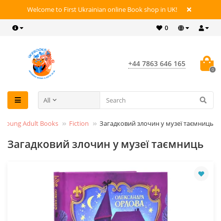
Welcome to First Ukrainian online Book shop in UK!
0
+44 7863 646 165
0
All
 & Young Adult Books
Fiction
Загадковий злочин у музеї таємниць
Загадковий злочин у музеї таємниць