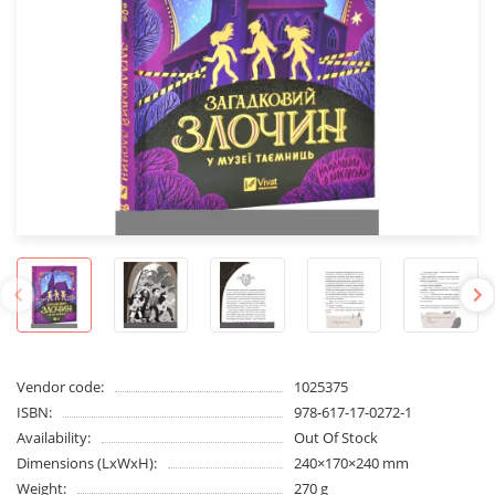
Vendor code:
1025375
ISBN:
978-617-17-0272-1
Availability:
Out Of Stock
Dimensions (LxWxH):
240×170×240 mm
Weight:
270 g