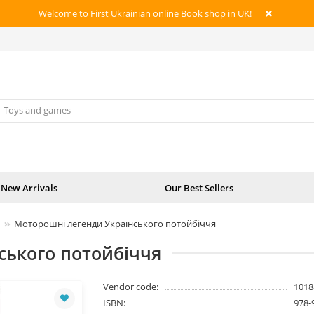
Welcome to First Ukrainian online Book shop in UK!
New Arrivals
Our Best Sellers
Моторошні легенди Українського потойбіччя
ського потойбіччя
Vendor code:
1018
ISBN:
978-