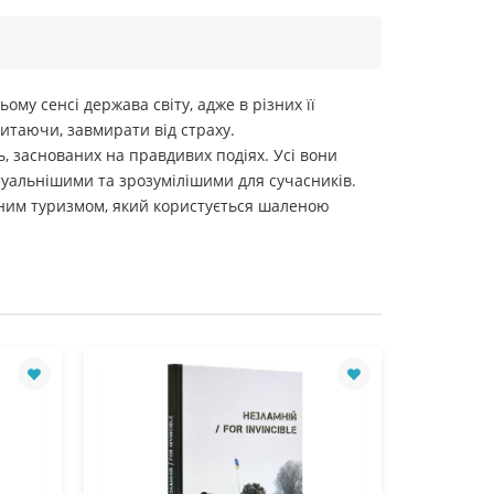
му сенсі держава світу, адже в різних її
читаючи, завмирати від страху.
, заснованих на правдивих подіях. Усі вони
ктуальнішими та зрозумілішими для сучасників.
ічним туризмом, який користується шаленою