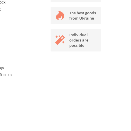
tock
g
The best goods
from Ukraine
Individual
orders are
possible
да
їнська