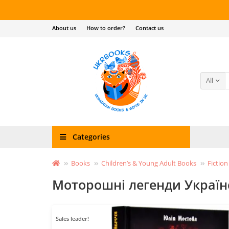
About us
How to order?
Contact us
All
Categories
Books
Children’s & Young Adult Books
Fiction
Моторошні легенди Україн
Sales leader!