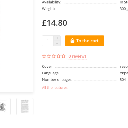
Availability:
In S
Weight:
300 
£14.80
To the cart
0 reviews
Cover
твер
Language
Укра
Number of pages
304
All the features