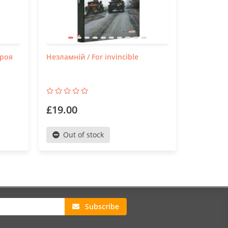
броя
Незламній / For invincible
Пісня для
£19.00
£14.30
Out of stock
Out o
Subscribe