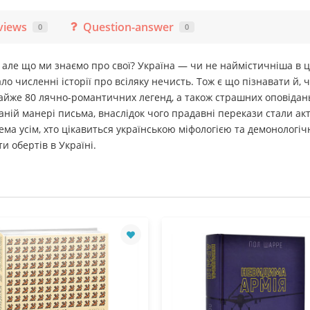
views
Question-answer
0
0
ле що ми знаємо про свої? Україна — чи не наймістичніша в цьо
о численні історії про всіляку нечисть. Тож є що пізнавати й, 
айже 80 лячно-романтичних легенд, а також страшних оповідань
ованій манері письма, внаслідок чого прадавні перекази стали а
ема усім, хто цікавиться українською міфологією та демонолог
 обертів в Україні.