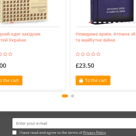
ний одяг західних
Невидима армія. Атомна з
тей України
та майбутнє війни
00
£23.50
o the cart
To the cart
I have read and agree to the terms of
Privacy Policy