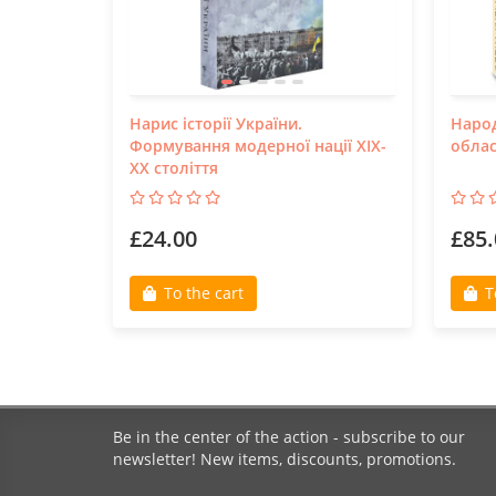
Нарис історії України.
Народ
Формування модерної нації XIX-
облас
XX століття
£24.00
£85.
To the cart
T
Be in the center of the action - subscribe to our
newsletter! New items, discounts, promotions.