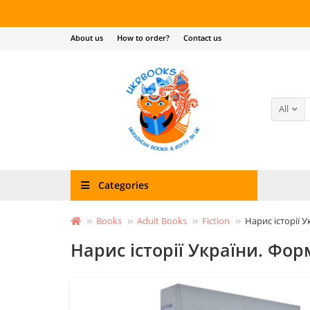
About us
How to order?
Contact us
All
Categories
Books
Adult Books
Fiction
Нарис історії 
Нарис історії України. Фор