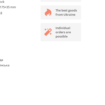
tock
×175×35 mm
The best goods
 g
from Ukraine
Individual
orders are
possible
да
їнська