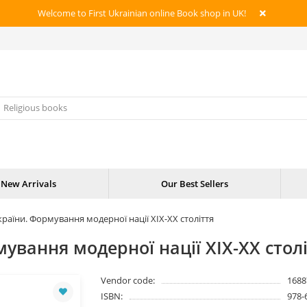
Welcome to First Ukrainian online Book shop in UK!
New Arrivals
Our Best Sellers
України. Формування модерної нації XIX-XX століття
мування модерної нації XIX-XX стол
Vendor code:
1688
ISBN:
978-