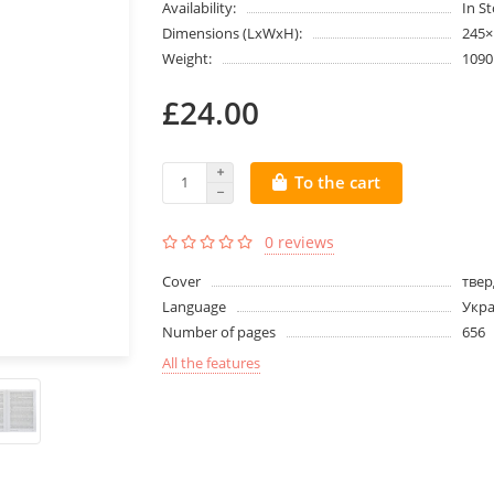
Availability:
In S
Dimensions (LxWxH):
245
Weight:
1090
£24.00
To the cart
0 reviews
Cover
твер
Language
Укра
Number of pages
656
All the features