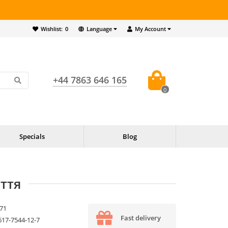
Wishlist:
0
Language
My Account
+44 7863 646 165
0
Specials
Blog
іття
71
Fast delivery
617-7544-12-7