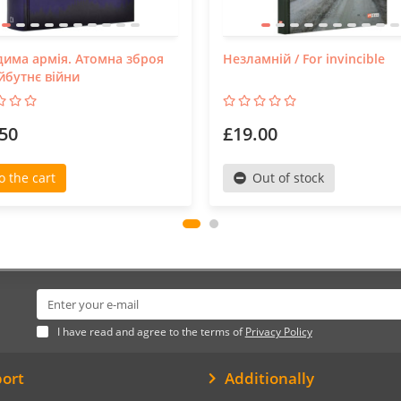
има армія. Атомна зброя
Незламній / For invincible
йбутнє війни
50
£19.00
o the cart
Out of stock
I have read and agree to the terms of
Privacy Policy
ort
Additionally