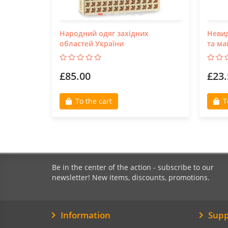
Народний одяг західних
Невид
областей України
та ма
£85.00
£23.
To the cart
T
Be in the center of the action - subscribe to our
newsletter! New items, discounts, promotions.
Information
Supp