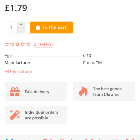
£1.79
To the cart
0 reviews
Age
6-10
Manufacturer
Ранок ТМ
All the features
The best goods
Fast delivery
from Ukraine
Individual orders
are possible