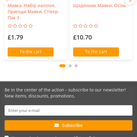
Мавка. Набір наліпок.
Щоденник Мавки. Осінь
Пригоди Мавки. Стікер-
Пак 3
£1.79
£10.70
To the cart
To the cart
Be in the center of the action - subscribe to our newsletter!
New items, discounts, promotions.
Subscribe