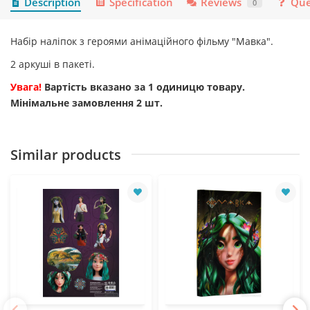
Description
Specification
Reviews
Que
0
Набір наліпок з героями анімаційного фільму "Мавка".
2 аркуші в пакеті.
Увага!
Вартість вказано за 1 одиницю товару.
Мінімальне замовлення 2 шт.
Similar products